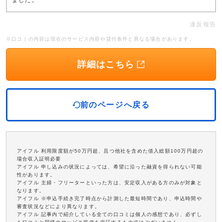
ました。
違反報告
※口コミの内容は現在のサービス内容や貸付条件と異なる場合があります。
詳細はこちら
前のページへ戻る
アイフル 利用限度額が50万円超、且つ他社を含めた借入総額100万円超の
場合収入証明必要
アイフル 申し込みの状況によっては、希望に沿った融資を得られない可能
性があります。
アイフル 主婦・フリーターといった方は、安定収入がある方のみが対象と
なります。
アイフル ※申込手続き完了時点から計測した最短時間であり、申込時間や
審査状況などにより異なります。
アイフル 記事内で紹介している全ての口コミは個人の感想であり、必ずし