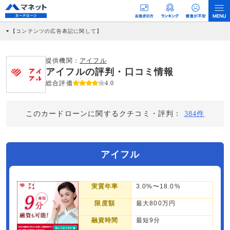
【コンテンツの広告表記に関して】
本コンテンツには、紹介している商品・商材の広告（リンク）を含む場合がありま
す。 これらの広告を経由して読者が企業ホームページを訪れ、成約が発生すると弊
社に対して企業から紹介報酬が支払われるという収益モデルです。 ただし、特定の
提供機関：
アイフル
商品を根拠なくPRするものではなく、当編集部の調査／ユーザーへの口コミ収集な
アイフルの評判・口コミ情報
どに基づき、公平性を担保した情報提供を行っています。
>提携企業一覧
総合評価
4.0
このカードローンに関するクチコミ・評判：
384件
アイフル
実質年率
3.0%〜18.0%
限度額
最大800万円
融資時間
最短9分