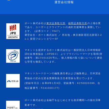
ー
運営会社情報
マネットカードローンの編集責任者および編集者は、日本貸金
業協会の定める貸金業務取扱主任者登録を受けています。
(登録年月日：令和8年1月9日、登録番号：K250020096、合
格証書番号：F241000177)
ポート株式会社は金融庁をはじめとする政府機関への届出済事
業者です。