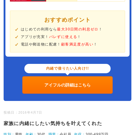
おすすめポイント
はじめての利用なら
最大30日間の利息ゼロ
！
アプリが充実！
バレずに使える
！
電話や郵送物に配慮！
顧客満足度が高い
！
内緒で借りたい人向け!!
アイフルの詳細はこちら
投稿日：2016年4月7日
家族に内緒にしたい気持ちを叶えてくれた
性別：
男性
年齢：
30代
職業：
会社員
年収：
300-499万円