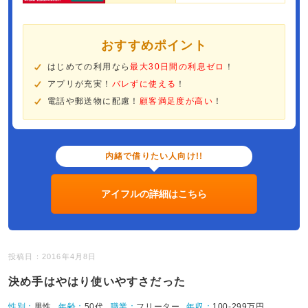
おすすめポイント
はじめての利用なら
最大30日間の利息ゼロ
！
アプリが充実！
バレずに使える
！
電話や郵送物に配慮！
顧客満足度が高い
！
内緒で借りたい人向け!!
アイフルの詳細はこちら
投稿日：2016年4月8日
決め手はやはり使いやすさだった
性別：
男性
年齢：
50代
職業：
フリーター
年収：
100-299万円