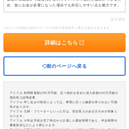
め、急にお金が必要になった場合でも対応しやすい点も魅力です。
違反報告
※口コミの内容は現在のサービス内容や貸付条件と異なる場合があります。
詳細はこちら
前のページへ戻る
アイフル 利用限度額が50万円超、且つ他社を含めた借入総額100万円超の
場合収入証明必要
アイフル 申し込みの状況によっては、希望に沿った融資を得られない可能
性があります。
アイフル 主婦・フリーターといった方は、安定収入がある方のみが対象と
なります。
アイフル ※申込手続き完了時点から計測した最短時間であり、申込時間や
審査状況などにより異なります。