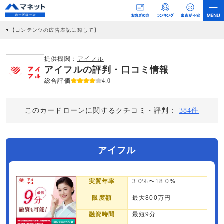
【コンテンツの広告表記に関して】
本コンテンツには、紹介している商品・商材の広告（リンク）を含む場合がありま
す。 これらの広告を経由して読者が企業ホームページを訪れ、成約が発生すると弊
社に対して企業から紹介報酬が支払われるという収益モデルです。 ただし、特定の
提供機関：
アイフル
商品を根拠なくPRするものではなく、当編集部の調査／ユーザーへの口コミ収集な
アイフルの評判・口コミ情報
どに基づき、公平性を担保した情報提供を行っています。
>提携企業一覧
総合評価
4.0
このカードローンに関するクチコミ・評判：
384件
アイフル
実質年率
3.0%〜18.0%
限度額
最大800万円
融資時間
最短9分