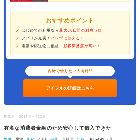
おすすめポイント
はじめての利用なら
最大30日間の利息ゼロ
！
アプリが充実！
バレずに使える
！
電話や郵送物に配慮！
顧客満足度が高い
！
内緒で借りたい人向け!!
アイフルの詳細はこちら
投稿日：2016年4月13日
有名な消費者金融のため安心して借入できた
性別：
男性
年齢：
40代
職業：
会社員
年収：
300-499万円