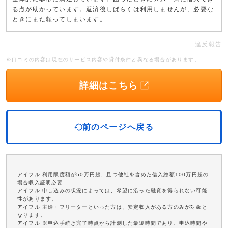
る点が助かっています。返済後しばらくは利用しませんが、必要な
ときにまた頼ってしまいます。
違反報告
※口コミの内容は現在のサービス内容や貸付条件と異なる場合があります。
詳細はこちら
前のページへ戻る
アイフル 利用限度額が50万円超、且つ他社を含めた借入総額100万円超の
場合収入証明必要
アイフル 申し込みの状況によっては、希望に沿った融資を得られない可能
性があります。
アイフル 主婦・フリーターといった方は、安定収入がある方のみが対象と
なります。
アイフル ※申込手続き完了時点から計測した最短時間であり、申込時間や