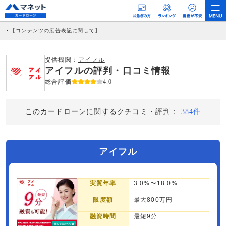
【コンテンツの広告表記に関して】
本コンテンツには、紹介している商品・商材の広告（リンク）を含む場合がありま
す。 これらの広告を経由して読者が企業ホームページを訪れ、成約が発生すると弊
社に対して企業から紹介報酬が支払われるという収益モデルです。 ただし、特定の
提供機関：
アイフル
商品を根拠なくPRするものではなく、当編集部の調査／ユーザーへの口コミ収集な
アイフルの評判・口コミ情報
どに基づき、公平性を担保した情報提供を行っています。
>提携企業一覧
総合評価
4.0
このカードローンに関するクチコミ・評判：
384件
アイフル
実質年率
3.0%〜18.0%
限度額
最大800万円
融資時間
最短9分