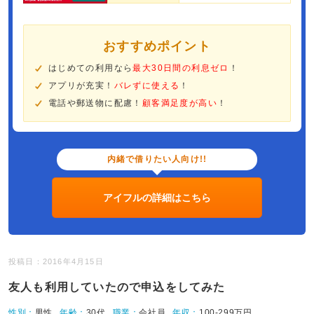
おすすめポイント
はじめての利用なら
最大30日間の利息ゼロ
！
アプリが充実！
バレずに使える
！
電話や郵送物に配慮！
顧客満足度が高い
！
内緒で借りたい人向け!!
アイフルの詳細はこちら
投稿日：2016年4月15日
友人も利用していたので申込をしてみた
性別：
男性
年齢：
30代
職業：
会社員
年収：
100-299万円