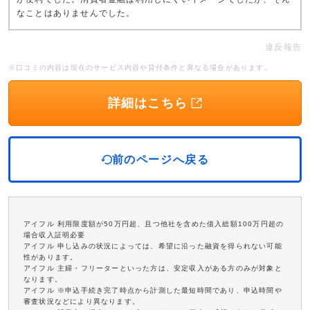
なことはありませんでした。
違反報告
※口コミの内容は現在のサービス内容や貸付条件と異なる場合があります。
詳細はこちら
前のページへ戻る
アイフル 利用限度額が50万円超、且つ他社を含めた借入総額100万円超の
場合収入証明必要
アイフル 申し込みの状況によっては、希望に沿った融資を得られない可能
性があります。
アイフル 主婦・フリーターといった方は、安定収入がある方のみが対象と
なります。
アイフル ※申込手続き完了時点から計測した最短時間であり、申込時間や
審査状況などにより異なります。