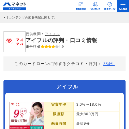
【コンテンツの広告表記に関して】
本コンテンツには、紹介している商品・商材の広告（リンク）を含む場合がありま
す。 これらの広告を経由して読者が企業ホームページを訪れ、成約が発生すると弊
社に対して企業から紹介報酬が支払われるという収益モデルです。 ただし、特定の
提供機関：
アイフル
商品を根拠なくPRするものではなく、当編集部の調査／ユーザーへの口コミ収集な
アイフルの評判・口コミ情報
どに基づき、公平性を担保した情報提供を行っています。
>提携企業一覧
総合評価
4.0
このカードローンに関するクチコミ・評判：
384件
アイフル
実質年率
3.0%〜18.0%
限度額
最大800万円
融資時間
最短9分