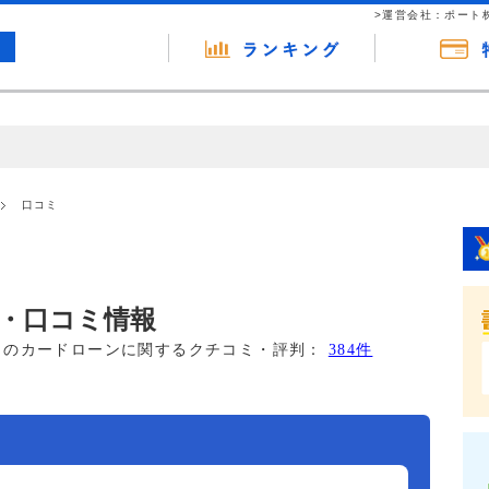
>運営会社：ポート
の広告（リンク）を含む場合があります。 これらの広告を経由して読者
るという収益モデルです。 ただし、特定の商品を根拠なくPRするもので
口コミ
報提供を行っています。
・口コミ情報
このカードローンに関するクチコミ・評判：
384件