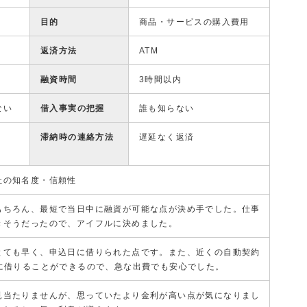
目的
商品・サービスの購入費用
返済方法
ATM
融資時間
3時間以内
ない
借入事実の把握
誰も知らない
滞納時の連絡方法
遅延なく返済
社の知名度・信頼性
もちろん、最短で当日中に融資が可能な点が決め手でした。仕事
きそうだったので、アイフルに決めました。
とても早く、申込日に借りられた点です。また、近くの自動契約
ぐに借りることができるので、急な出費でも安心でした。
見当たりませんが、思っていたより金利が高い点が気になりまし