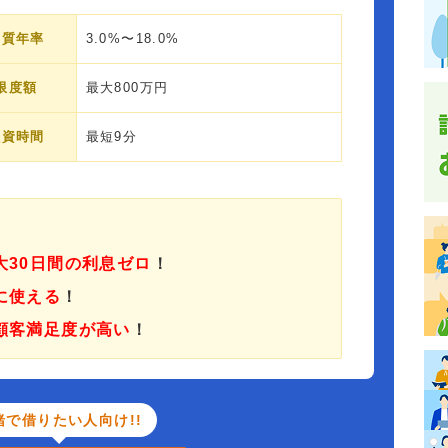
実質年率
3.0%〜18.0%
限度額
最大800万円
融資時間
最短9分
大30日間の利息ゼロ
！
に使える
！
顧客満足度が高い
！
緒で借りたい人向け!!