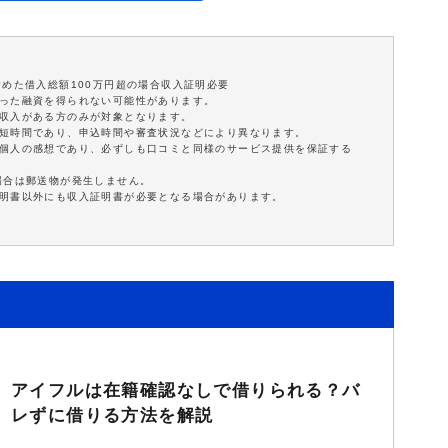
含めた借入総額100万円超の場合収入証明必要
沿った融資を得られない可能性があります。
定収入がある方のみが対象となります。
最短時間であり、申込時間や審査状況などにより異なります。
は個人の感想であり、必ずしも口コミと同様のサービス提供を保証する
場合は郵送物が発生しません。
証明書以外にも収入証明書が必要となる場合があります。
アイフルは在籍確認なしで借りられる？バ
レずに借りる方法を解説