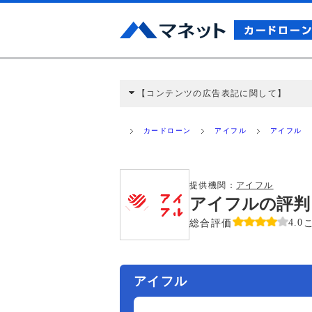
【コンテンツの広告表記に関して】
本コンテンツには、紹介している商品・商材
と弊社に対して企業から紹介報酬が支払われ
カードローン
アイフル
アイフル
ミ収集などに基づき、公平性を担保した情
>提携企業一覧
提供機関：
アイフル
アイフルの評判
総合評価
4.0
アイフル