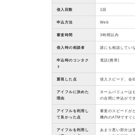
借入回数
1回
申込方法
Web
審査時間
3時間以内
借入時の相談者
誰にも相談してい
申込時のコンタク
電話(携帯)
ト
重視した点
借入スピード、会
アイフルに決めた
ネームバリューは
理由
の合間に申込がで
アイフルを利用し
審査のスピードが
て良かった点
機内のATMです
アイフルを利用し
あまり悪い部分は