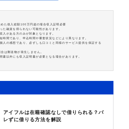
含めた借入総額100万円超の場合収入証明必要
沿った融資を得られない可能性があります。
定収入がある方のみが対象となります。
最短時間であり、申込時間や審査状況などにより異なります。
は個人の感想であり、必ずしも口コミと同様のサービス提供を保証する
場合は郵送物が発生しません。
証明書以外にも収入証明書が必要となる場合があります。
アイフルは在籍確認なしで借りられる？バ
レずに借りる方法を解説