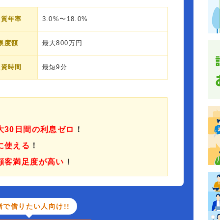
実質年率
3.0%〜18.0%
限度額
最大800万円
融資時間
最短9分
大30日間の利息ゼロ
！
に使える
！
顧客満足度が高い
！
緒で借りたい人向け!!