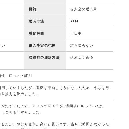
目的
借入金の返済用
返済方法
ATM
融資時間
当日中
ない
借入事実の把握
誰も知らない
滞納時の連絡方法
遅延なく返済
頼性、口コミ・評判
利用していましたが、返済を滞納しそうになったため、やむを得
借り換えを決めました。
りがたかったです。アコムの返済日が1週間後に迫っていたた
きてとても助かりました。
でしたが、やはり金利が高いと思います。当時は時間がなかった