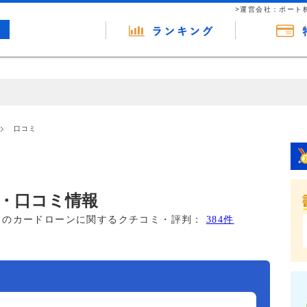
>運営会社：ポート
の広告（リンク）を含む場合があります。 これらの広告を経由して読者
るという収益モデルです。 ただし、特定の商品を根拠なくPRするもので
口コミ
報提供を行っています。
・口コミ情報
このカードローンに関するクチコミ・評判：
384件