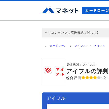
【コンテンツの広告表記に関して】
本コンテンツには、紹介している商品・商材
と弊社に対して企業から紹介報酬が支払われ
カードローン
アイフル
アイフル
ミ収集などに基づき、公平性を担保した情
>提携企業一覧
提供機関：
アイフル
アイフルの評判
総合評価
4.0
アイフル