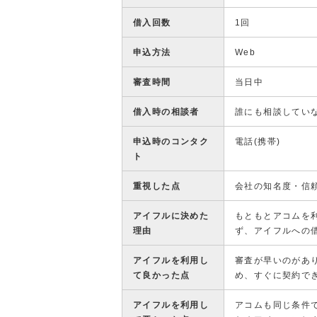
借入回数
1回
申込方法
Web
審査時間
当日中
借入時の相談者
誰にも相談してい
申込時のコンタク
電話(携帯)
ト
重視した点
会社の知名度・信
アイフルに決めた
もともとアコムを
理由
ず、アイフルへの
アイフルを利用し
審査が早いのがあ
て良かった点
め、すぐに契約で
アイフルを利用し
アコムも同じ条件