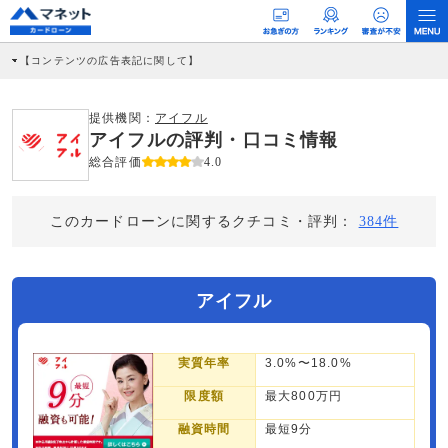
【コンテンツの広告表記に関して】
本コンテンツには、紹介している商品・商材の広告（リンク）を含む場合がありま
す。 これらの広告を経由して読者が企業ホームページを訪れ、成約が発生すると弊
社に対して企業から紹介報酬が支払われるという収益モデルです。 ただし、特定の
提供機関：
アイフル
商品を根拠なくPRするものではなく、当編集部の調査／ユーザーへの口コミ収集な
アイフルの評判・口コミ情報
どに基づき、公平性を担保した情報提供を行っています。
>提携企業一覧
総合評価
4.0
このカードローンに関するクチコミ・評判：
384件
アイフル
実質年率
3.0%〜18.0%
限度額
最大800万円
融資時間
最短9分