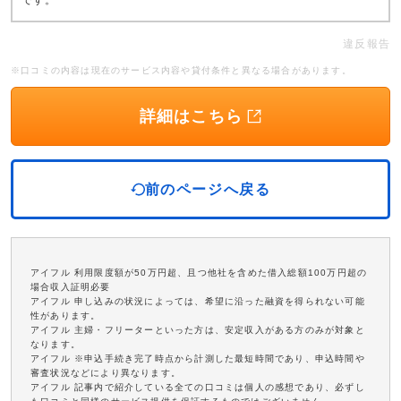
です。
違反報告
※口コミの内容は現在のサービス内容や貸付条件と異なる場合があります。
詳細はこちら
前のページへ戻る
アイフル 利用限度額が50万円超、且つ他社を含めた借入総額100万円超の
場合収入証明必要
アイフル 申し込みの状況によっては、希望に沿った融資を得られない可能
性があります。
アイフル 主婦・フリーターといった方は、安定収入がある方のみが対象と
なります。
アイフル ※申込手続き完了時点から計測した最短時間であり、申込時間や
審査状況などにより異なります。
アイフル 記事内で紹介している全ての口コミは個人の感想であり、必ずし