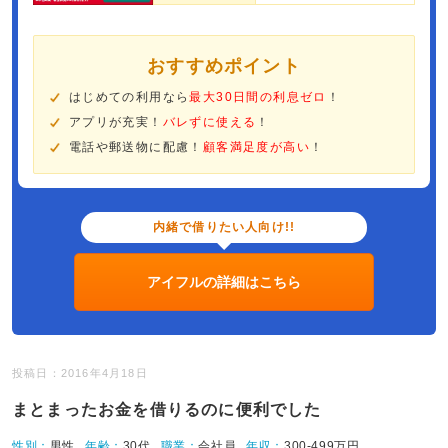
おすすめポイント
はじめての利用なら
最大30日間の利息ゼロ
！
アプリが充実！
バレずに使える
！
電話や郵送物に配慮！
顧客満足度が高い
！
内緒で借りたい人向け!!
アイフルの詳細はこちら
投稿日：2016年4月18日
まとまったお金を借りるのに便利でした
性別：
男性
年齢：
30代
職業：
会社員
年収：
300-499万円