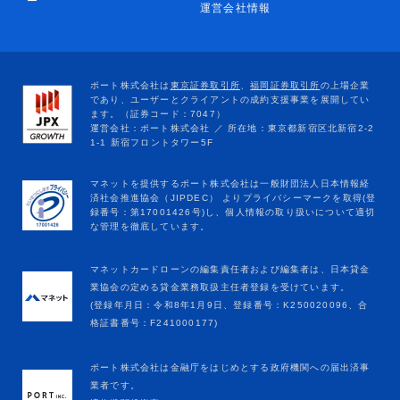
ー
運営会社情報
マネットカードローンの編集責任者および編集者は、日本貸金
業協会の定める貸金業務取扱主任者登録を受けています。
(登録年月日：令和8年1月9日、登録番号：K250020096、合
格証書番号：F241000177)
ポート株式会社は金融庁をはじめとする政府機関への届出済事
業者です。