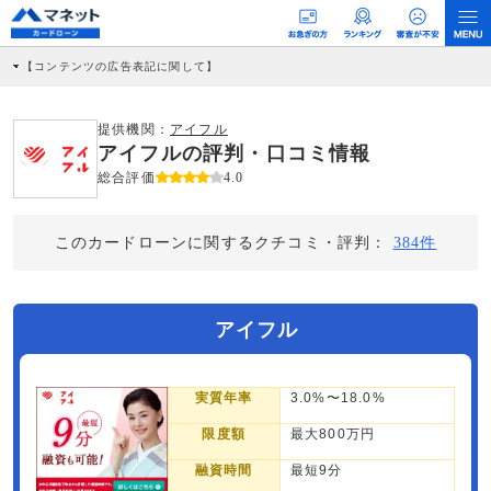
【コンテンツの広告表記に関して】
本コンテンツには、紹介している商品・商材の広告（リンク）を含む場合がありま
す。 これらの広告を経由して読者が企業ホームページを訪れ、成約が発生すると弊
社に対して企業から紹介報酬が支払われるという収益モデルです。 ただし、特定の
提供機関：
アイフル
商品を根拠なくPRするものではなく、当編集部の調査／ユーザーへの口コミ収集な
アイフルの評判・口コミ情報
どに基づき、公平性を担保した情報提供を行っています。
>提携企業一覧
総合評価
4.0
このカードローンに関するクチコミ・評判：
384件
アイフル
実質年率
3.0%〜18.0%
限度額
最大800万円
融資時間
最短9分