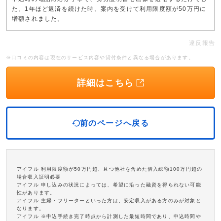
た。1年ほど返済を続けた時、案内を受けて利用限度額が50万円に
増額されました。
違反報告
※口コミの内容は現在のサービス内容や貸付条件と異なる場合があります。
詳細はこちら
前のページへ戻る
アイフル 利用限度額が50万円超、且つ他社を含めた借入総額100万円超の
場合収入証明必要
アイフル 申し込みの状況によっては、希望に沿った融資を得られない可能
性があります。
アイフル 主婦・フリーターといった方は、安定収入がある方のみが対象と
なります。
アイフル ※申込手続き完了時点から計測した最短時間であり、申込時間や