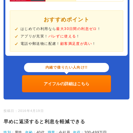
おすすめポイント
はじめての利用なら
最大30日間の利息ゼロ
！
アプリが充実！
バレずに使える
！
電話や郵送物に配慮！
顧客満足度が高い
！
内緒で借りたい人向け!!
アイフルの詳細はこちら
投稿日：2016年4月19日
早めに返済すると利息を軽減できる
性別：
男性
年齢：
40代
職業：
会社員
年収：
300-499万円