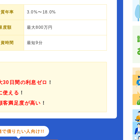
実質年率
3.0%〜18.0%
限度額
最大800万円
融資時間
最短9分
大30日間の利息ゼロ
！
に使える
！
顧客満足度が高い
！
緒で借りたい人向け!!