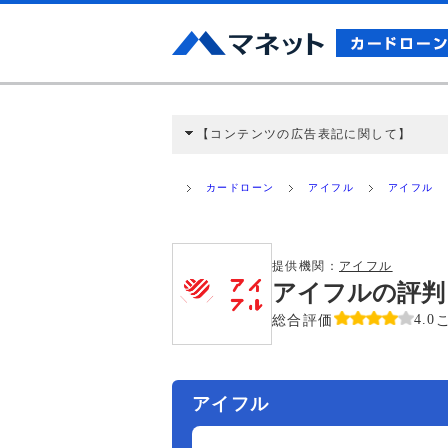
【コンテンツの広告表記に関して】
本コンテンツには、紹介している商品・商材
と弊社に対して企業から紹介報酬が支払われ
カードローン
アイフル
アイフル
ミ収集などに基づき、公平性を担保した情
>提携企業一覧
提供機関：
アイフル
アイフルの評判
総合評価
4.0
アイフル