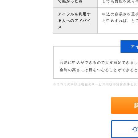
て悪かった点
しでも負担を減ら
アイフルを利用す
申込の容易さを重
る人へのアドバイ
ら申込すれば、と
ス
ア
容易に申込ができるので大変満足できま
金利の高さには目をつむることができる
※口コミの内容は現在のサービス内容や貸付条件と異