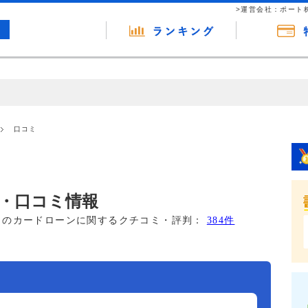
>運営会社：ポート
の広告（リンク）を含む場合があります。 これらの広告を経由して読者
るという収益モデルです。 ただし、特定の商品を根拠なくPRするもので
口コミ
報提供を行っています。
・口コミ情報
このカードローンに関するクチコミ・評判：
384件