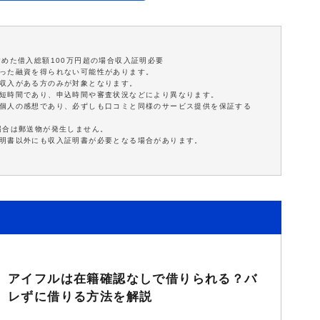
含めた借入総額100万円超の場合収入証明必要
沿った融資を得られない可能性があります。
定収入がある方のみが対象となります。
最短時間であり、申込時間や審査状況などにより異なります。
は個人の感想であり、必ずしも口コミと同様のサービス提供を保証する
場合は郵送物が発生しません。
証明書以外にも収入証明書が必要となる場合があります。
アイフルは在籍確認なしで借りられる？バ
レずに借りる方法を解説