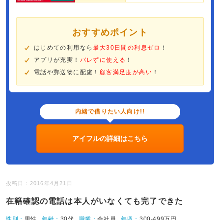
おすすめポイント
はじめての利用なら
最大30日間の利息ゼロ
！
アプリが充実！
バレずに使える
！
電話や郵送物に配慮！
顧客満足度が高い
！
内緒で借りたい人向け!!
アイフルの詳細はこちら
投稿日：2016年4月21日
在籍確認の電話は本人がいなくても完了できた
性別：
男性
年齢：
30代
職業：
会社員
年収：
300-499万円