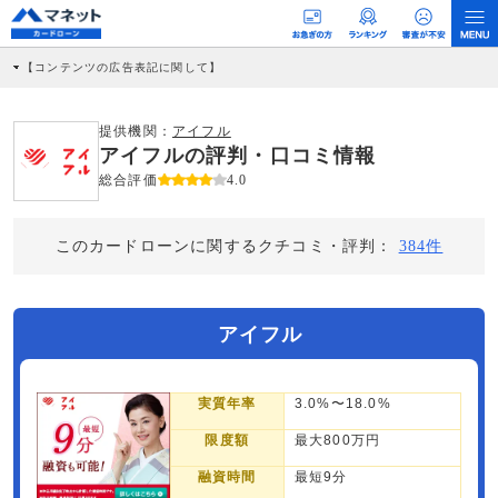
【コンテンツの広告表記に関して】
本コンテンツには、紹介している商品・商材の広告（リンク）を含む場合がありま
す。 これらの広告を経由して読者が企業ホームページを訪れ、成約が発生すると弊
社に対して企業から紹介報酬が支払われるという収益モデルです。 ただし、特定の
提供機関：
アイフル
商品を根拠なくPRするものではなく、当編集部の調査／ユーザーへの口コミ収集な
アイフルの評判・口コミ情報
どに基づき、公平性を担保した情報提供を行っています。
>提携企業一覧
総合評価
4.0
このカードローンに関するクチコミ・評判：
384件
アイフル
実質年率
3.0%〜18.0%
限度額
最大800万円
融資時間
最短9分