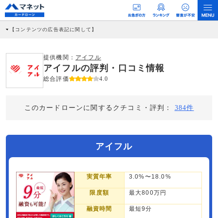
【コンテンツの広告表記に関して】
本コンテンツには、紹介している商品・商材の広告（リンク）を含む場合がありま
す。 これらの広告を経由して読者が企業ホームページを訪れ、成約が発生すると弊
社に対して企業から紹介報酬が支払われるという収益モデルです。 ただし、特定の
提供機関：
アイフル
商品を根拠なくPRするものではなく、当編集部の調査／ユーザーへの口コミ収集な
アイフルの評判・口コミ情報
どに基づき、公平性を担保した情報提供を行っています。
>提携企業一覧
総合評価
4.0
このカードローンに関するクチコミ・評判：
384件
アイフル
実質年率
3.0%〜18.0%
限度額
最大800万円
融資時間
最短9分