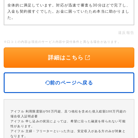
全体的に満足しています。対応が迅速で審査も30分ほどで完了し、
入金も契約後すぐでした。お金に困っていたため本当に助かりまし
た。
違反報告
※口コミの内容は現在のサービス内容や貸付条件と異なる場合があります。
詳細はこちら
前のページへ戻る
アイフル 利用限度額が50万円超、且つ他社を含めた借入総額100万円超の
場合収入証明必要
アイフル 申し込みの状況によっては、希望に沿った融資を得られない可能
性があります。
アイフル 主婦・フリーターといった方は、安定収入がある方のみが対象と
なります。