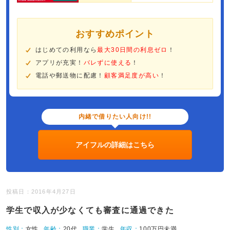
おすすめポイント
はじめての利用なら
最大30日間の利息ゼロ
！
アプリが充実！
バレずに使える
！
電話や郵送物に配慮！
顧客満足度が高い
！
内緒で借りたい人向け!!
アイフルの詳細はこちら
投稿日：2016年4月27日
学生で収入が少なくても審査に通過できた
性別：
女性
年齢：
20代
職業：
学生
年収：
100万円未満