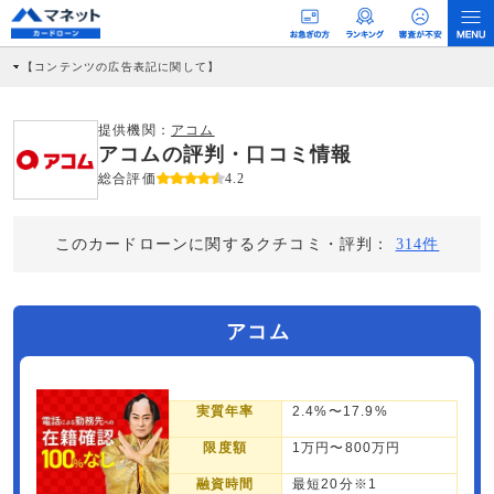
【コンテンツの広告表記に関して】
本コンテンツには、紹介している商品・商材の広告（リンク）を含む場合がありま
す。 これらの広告を経由して読者が企業ホームページを訪れ、成約が発生すると弊
社に対して企業から紹介報酬が支払われるという収益モデルです。 ただし、特定の
提供機関：
アコム
商品を根拠なくPRするものではなく、当編集部の調査／ユーザーへの口コミ収集な
アコムの評判・口コミ情報
どに基づき、公平性を担保した情報提供を行っています。
>提携企業一覧
総合評価
4.2
このカードローンに関するクチコミ・評判：
314件
アコム
実質年率
2.4%〜17.9%
限度額
1万円〜800万円
融資時間
最短20分※1