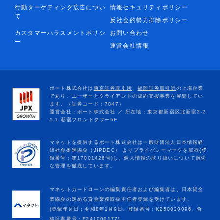
行動ターゲティング広告につい
情報セキュリティポリシー
て
反社会的勢力排除ポリシー
カスタマーハラスメントポリシ
お問い合わせ
ー
運営会社情報
マネットカードローンの編集責任者および編集者は、日本貸金
業協会の定める貸金業務取扱主任者登録を受けています。
(登録年月日：令和8年1月9日、登録番号：K250020096、合
格証書番号：F241000177)