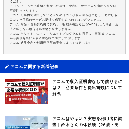
ください
アコム アコムが不適切と判断した場合、金利0円サービスが適用されない
可能性があります。
アコム 記事内で紹介している全ての口コミは個人の感想であり、必ずしも
口コミと同様のサービス提供を保証するものではございません。
アコム 店舗・自動契約機で契約し、明細の確認方法をWEBにした場合、返
済遅延しない場合は郵送物が発生しません。
アコム 当サイトではアフィリエイトプログラムを利用し、事業者(アコム)
から委託を受け広告収益を得て運営しております
アコム 適用金利や利用極度額は審査によって決定します
アコムに関する新着記事
アコムで収入証明書なしで借りるに
は？｜必要条件と提出書類について
解説
アコムはやばい？実態を利用者に調
査｜鈴木さんの体験談（26歳・男