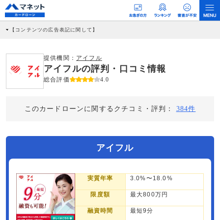
【コンテンツの広告表記に関して】
本コンテンツには、紹介している商品・商材の広告（リンク）を含む場合がありま
す。 これらの広告を経由して読者が企業ホームページを訪れ、成約が発生すると弊
社に対して企業から紹介報酬が支払われるという収益モデルです。 ただし、特定の
提供機関：
アイフル
商品を根拠なくPRするものではなく、当編集部の調査／ユーザーへの口コミ収集な
アイフルの評判・口コミ情報
どに基づき、公平性を担保した情報提供を行っています。
>提携企業一覧
総合評価
4.0
このカードローンに関するクチコミ・評判：
384件
アイフル
実質年率
3.0%〜18.0%
限度額
最大800万円
融資時間
最短9分