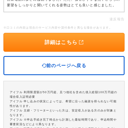
要望をしっかりと聞いてくれる姿勢はとても良いと感じました。
違反報告
※口コミの内容は現在のサービス内容や貸付条件と異なる場合があります。
詳細はこちら
前のページへ戻る
アイフル 利用限度額が50万円超、且つ他社を含めた借入総額100万円超の
場合収入証明必要
アイフル 申し込みの状況によっては、希望に沿った融資を得られない可能
性があります。
アイフル 主婦・フリーターといった方は、安定収入がある方のみが対象と
なります。
アイフル ※申込手続き完了時点から計測した最短時間であり、申込時間や
審査状況などにより異なります。