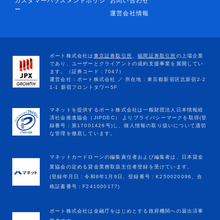
カスタマーハラスメントポリシ
お問い合わせ
ー
運営会社情報
マネットカードローンの編集責任者および編集者は、日本貸金
業協会の定める貸金業務取扱主任者登録を受けています。
(登録年月日：令和8年1月9日、登録番号：K250020096、合
格証書番号：F241000177)
ポート株式会社は金融庁をはじめとする政府機関への届出済事