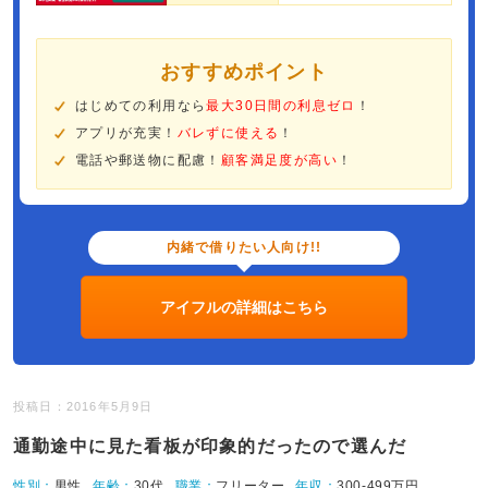
おすすめポイント
はじめての利用なら
最大30日間の利息ゼロ
！
アプリが充実！
バレずに使える
！
電話や郵送物に配慮！
顧客満足度が高い
！
内緒で借りたい人向け!!
アイフルの詳細はこちら
投稿日：2016年5月9日
通勤途中に見た看板が印象的だったので選んだ
性別：
男性
年齢：
30代
職業：
フリーター
年収：
300-499万円