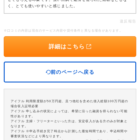
く、とても使いやすいと感じました。
違反報告
※口コミの内容は現在のサービス内容や貸付条件と異なる場合があります。
詳細はこちら
前のページへ戻る
アイフル 利用限度額が50万円超、且つ他社を含めた借入総額100万円超の
場合収入証明必要
アイフル 申し込みの状況によっては、希望に沿った融資を得られない可能
性があります。
アイフル 主婦・フリーターといった方は、安定収入がある方のみが対象と
なります。
アイフル ※申込手続き完了時点から計測した最短時間であり、申込時間や
審査状況などにより異なります。