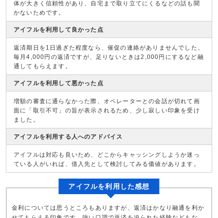
体が大きく信頼性があり、自宅まで取り立てにくるなどの話も聞
かないためです。
アイフルを利用して良かった点
返済期日を1日過ぎた程度なら、催促の連絡がありませんでした。
毎月4,000円の返済ですが、足りないときは2,000円にするなど融
通してもらえます。
アイフルを利用して悪かった点
増額の審査に通らなかった際、オペレーターとの会話が切れて画
面に「取引不可」の旨が表示されるため、少し寂しい印象を受け
ました。
アイフルを利用する人へのアドバイス
アイフルは対応も良いため、どこからキャッシングしようか迷っ
ている人がいれば、借入先として検討してみる価値があります。
アイフルを利用した感想
金利については思うところもありますが、返済はかなり融通を利か
せてもらえる印象です。強い口調で返済を迫られた経験などもな