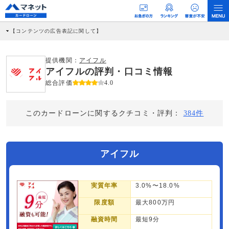
【コンテンツの広告表記に関して】
本コンテンツには、紹介している商品・商材の広告（リンク）を含む場合がありま
す。 これらの広告を経由して読者が企業ホームページを訪れ、成約が発生すると弊
社に対して企業から紹介報酬が支払われるという収益モデルです。 ただし、特定の
提供機関：
アイフル
商品を根拠なくPRするものではなく、当編集部の調査／ユーザーへの口コミ収集な
アイフルの評判・口コミ情報
どに基づき、公平性を担保した情報提供を行っています。
>提携企業一覧
総合評価
4.0
このカードローンに関するクチコミ・評判：
384件
アイフル
実質年率
3.0%〜18.0%
限度額
最大800万円
融資時間
最短9分