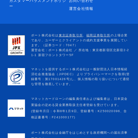
カスタマーハラスメントポリシ
お問い合わせ
ー
運営会社情報
マネットカードローンの編集責任者および編集者は、日本貸金
業協会の定める貸金業務取扱主任者登録を受けています。
(登録年月日：令和8年1月9日、登録番号：K250020096、合
格証書番号：F241000177)
ポート株式会社は金融庁をはじめとする政府機関への届出済事