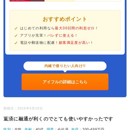
おすすめポイント
はじめての利用なら
最大30日間の利息ゼロ
！
アプリが充実！
バレずに使える
！
電話や郵送物に配慮！
顧客満足度が高い
！
内緒で借りたい人向け!!
アイフルの詳細はこちら
投稿日：2016年5月10日
返済に融通が利くのでとても使いやすかったです
性別：
女性
年齢：
40代
職業：
会社員
年収：
300-499万円