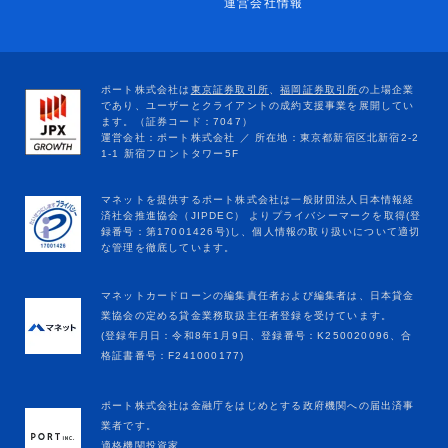
運営会社情報
マネットカードローンの編集責任者および編集者は、日本貸金
業協会の定める貸金業務取扱主任者登録を受けています。
(登録年月日：令和8年1月9日、登録番号：K250020096、合
格証書番号：F241000177)
ポート株式会社は金融庁をはじめとする政府機関への届出済事
業者です。
適格機関投資家