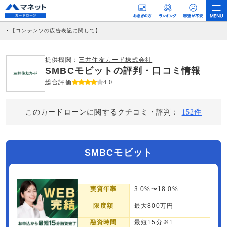
【コンテンツの広告表記に関して】
本コンテンツには、紹介している商品・商材の広告（リンク）を含む場合がありま
す。 これらの広告を経由して読者が企業ホームページを訪れ、成約が発生すると弊
社に対して企業から紹介報酬が支払われるという収益モデルです。 ただし、特定の
提供機関：
三井住友カード株式会社
商品を根拠なくPRするものではなく、当編集部の調査／ユーザーへの口コミ収集な
SMBCモビットの評判・口コミ情報
どに基づき、公平性を担保した情報提供を行っています。
>提携企業一覧
総合評価
4.0
このカードローンに関するクチコミ・評判：
152件
SMBCモビット
実質年率
3.0%〜18.0%
限度額
最大800万円
融資時間
最短15分※1