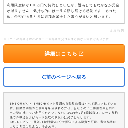
利用限度額が100万円で契約しましたが、返済してもなかなか元金
が減りません。気持ち的には一生返済し続ける感覚です。そのた
め、余裕があるときに追加返済をしたほうが良いと思います。
違反報告
※口コミの内容は現在のサービス内容や貸付条件と異なる場合があります。
詳細はこちら
前のページへ戻る
SMBCモビット SMBCモビット専用の自動契約機はすべて廃止されていま
す。自動契約機のご利用を希望される方は、お近くの「三井住友銀行内ロ
ーン契約機」をご利用ください。なお、2026年9月6日以降は、ローン契約
機での申込およびカード受取の取扱いは終了となります。
SMBCモビット 原則24時間最短3分で振込による融資が可能。審査結果に
よりご希望に沿えない場合あり。