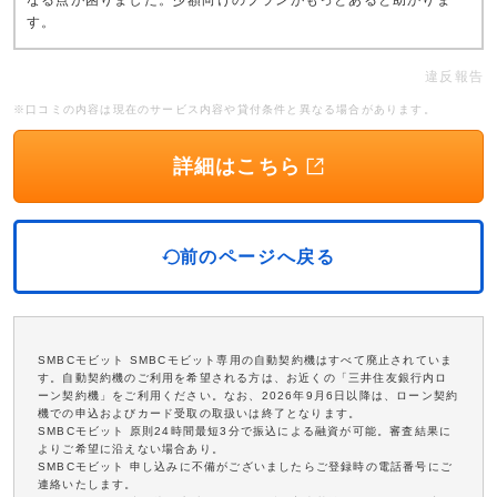
なる点が困りました。少額向けのプランがもっとあると助かりま
す。
違反報告
※口コミの内容は現在のサービス内容や貸付条件と異なる場合があります。
詳細はこちら
前のページへ戻る
SMBCモビット SMBCモビット専用の自動契約機はすべて廃止されていま
す。自動契約機のご利用を希望される方は、お近くの「三井住友銀行内ロ
ーン契約機」をご利用ください。なお、2026年9月6日以降は、ローン契約
機での申込およびカード受取の取扱いは終了となります。
SMBCモビット 原則24時間最短3分で振込による融資が可能。審査結果に
よりご希望に沿えない場合あり。
SMBCモビット 申し込みに不備がございましたらご登録時の電話番号にご
連絡いたします。