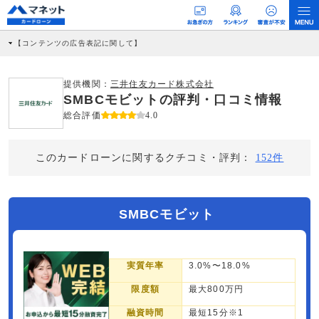
【コンテンツの広告表記に関して】
本コンテンツには、紹介している商品・商材の広告（リンク）を含む場合がありま
す。 これらの広告を経由して読者が企業ホームページを訪れ、成約が発生すると弊
社に対して企業から紹介報酬が支払われるという収益モデルです。 ただし、特定の
提供機関：
三井住友カード株式会社
商品を根拠なくPRするものではなく、当編集部の調査／ユーザーへの口コミ収集な
SMBCモビットの評判・口コミ情報
どに基づき、公平性を担保した情報提供を行っています。
>提携企業一覧
総合評価
4.0
このカードローンに関するクチコミ・評判：
152件
SMBCモビット
実質年率
3.0%〜18.0%
限度額
最大800万円
融資時間
最短15分※1