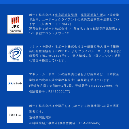
マネットカードローンの編集責任者および編集者は、日本貸金
業協会の定める貸金業務取扱主任者登録を受けています。
(登録年月日：令和8年1月9日、登録番号：K250020096、合
格証書番号：F241000177)
ポート株式会社は金融庁をはじめとする政府機関への届出済事
業者です。
適格機関投資家
有料職業紹介事業者(厚生労働省：13-ﾕ-305645)