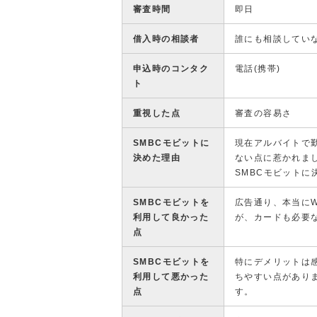
審査時間
即日
借入時の相談者
誰にも相談してい
申込時のコンタク
電話(携帯)
ト
重視した点
審査の容易さ
SMBCモビットに
現在アルバイトで
決めた理由
ない点に惹かれま
SMBCモビットに
SMBCモビットを
広告通り、本当に
利用して良かった
が、カードも必要
点
SMBCモビットを
特にデメリットは
利用して悪かった
ちやすい点があり
点
す。