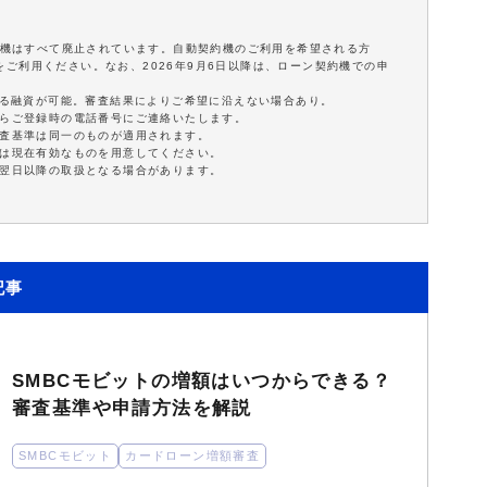
契約機はすべて廃止されています。自動契約機のご利用を希望される方
ご利用ください。なお、2026年9月6日以降は、ローン契約機での申
。
による融資が可能。審査結果によりご希望に沿えない場合あり。
たらご登録時の電話番号にご連絡いたします。
審査基準は同一のものが適用されます。
くは現在有効なものを用意してください。
は翌日以降の取扱となる場合があります。
記事
SMBCモビットの増額はいつからできる？
審査基準や申請方法を解説
SMBCモビット
カードローン増額審査