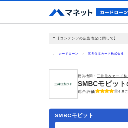
【コンテンツの広告表記に関して】
本コンテンツには、紹介している商品・商材
と弊社に対して企業から紹介報酬が支払われ
カードローン
三井住友カード株式会社
ミ収集などに基づき、公平性を担保した情
>提携企業一覧
提供機関：
三井住友カード株
SMBCモビッ
総合評価
4.0
SMBCモビット