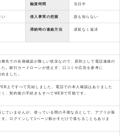
融資時間
当日中
ない
借入事実の把握
誰も知らない
滞納時の連絡方法
遅延なく返済
勤務先での在籍確認が難しい状況なので、原則として電話連絡の
した。銀行カードローンが使えず、口コミや広告を参考に
決めました。
WEB上ですべて完結しました。電話での本人確認はありました
なく、契約後の手続きもすべてWEBで可能です。
感じていませんが、使っている間の不便な点として、アプリが落
ます。ログインして1ページ動かすだけで落ちることもありま