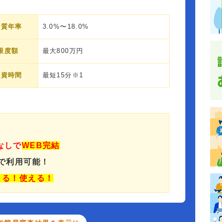
実質年率
3.0%〜18.0%
限度額
最大800万円
融資時間
最短15分※1
なしで
WEB完結
Mで利用可能！
まる！使える！