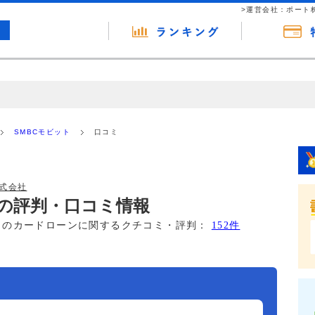
>運営会社：ポート
の広告（リンク）を含む場合があります。 これらの広告を経由して読者
るという収益モデルです。 ただし、特定の商品を根拠なくPRするもので
SMBCモビット
口コミ
報提供を行っています。
式会社
トの評判・口コミ情報
このカードローンに関するクチコミ・評判：
152件