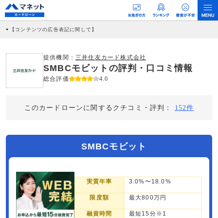
【コンテンツの広告表記に関して】
本コンテンツには、紹介している商品・商材の広告（リンク）を含む場合がありま
す。 これらの広告を経由して読者が企業ホームページを訪れ、成約が発生すると弊
社に対して企業から紹介報酬が支払われるという収益モデルです。 ただし、特定の
提供機関：
三井住友カード株式会社
商品を根拠なくPRするものではなく、当編集部の調査／ユーザーへの口コミ収集な
SMBCモビットの評判・口コミ情報
どに基づき、公平性を担保した情報提供を行っています。
>提携企業一覧
総合評価
4.0
このカードローンに関するクチコミ・評判：
152件
SMBCモビット
実質年率
3.0%〜18.0%
限度額
最大800万円
融資時間
最短15分※1