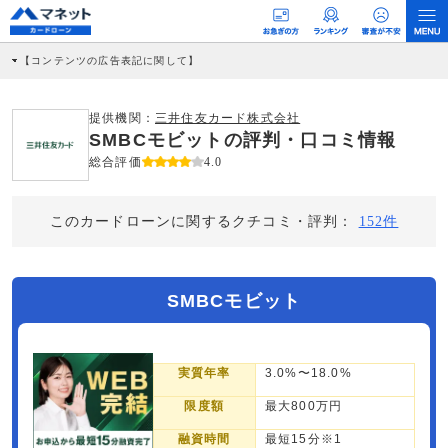
【コンテンツの広告表記に関して】
本コンテンツには、紹介している商品・商材の広告（リンク）を含む場合がありま
す。 これらの広告を経由して読者が企業ホームページを訪れ、成約が発生すると弊
社に対して企業から紹介報酬が支払われるという収益モデルです。 ただし、特定の
提供機関：
三井住友カード株式会社
商品を根拠なくPRするものではなく、当編集部の調査／ユーザーへの口コミ収集な
SMBCモビットの評判・口コミ情報
どに基づき、公平性を担保した情報提供を行っています。
>提携企業一覧
総合評価
4.0
このカードローンに関するクチコミ・評判：
152件
SMBCモビット
実質年率
3.0%〜18.0%
限度額
最大800万円
融資時間
最短15分※1