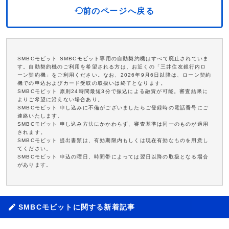
前のページへ戻る
SMBCモビット SMBCモビット専用の自動契約機はすべて廃止されていま
す。自動契約機のご利用を希望される方は、お近くの「三井住友銀行内ロ
ーン契約機」をご利用ください。なお、2026年9月6日以降は、ローン契約
機での申込およびカード受取の取扱いは終了となります。
SMBCモビット 原則24時間最短3分で振込による融資が可能。審査結果に
よりご希望に沿えない場合あり。
SMBCモビット 申し込みに不備がございましたらご登録時の電話番号にご
連絡いたします。
SMBCモビット 申し込み方法にかかわらず、審査基準は同一のものが適用
されます。
SMBCモビット 提出書類は、有効期限内もしくは現在有効なものを用意し
てください。
SMBCモビット 申込の曜日、時間帯によっては翌日以降の取扱となる場合
があります。
SMBCモビットに関する新着記事