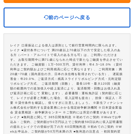
前のページへ戻る
レイク 口座振込による借入は原則として銀行営業時間内に限られます。
レイク ■貸付条件について 満20歳以上70歳以下の方で安定した収入のあ
る方（パート・アルバイトで収入のある方も可）は、ご利用いただけま
す。 お取引期間中に満71歳になられた時点で新たなご融資を停止させてい
ただきます。 ご融資額：1万~500万円、貸付利率：年4.5~18.0% （貸付
利率はご契約額およびご利用残高に応じて異なります）、 ご利用対象：満
20歳~70歳（国内居住の方、日本の永住権を取得されている方）、 遅延損
害金：年20.0%、ご返済方式：残高スライドリボルビング方式・元利定額
リボルビング方式、 ご返済期間（回数）、 最長10年・最大120回（融資
額の範囲内での追加借入や繰上返済により、返済期間・回数はお借入れ及
び返済計画に応じて 変動します）、必要書類：運転免許証（契約額に応じ
て、レイクが必要と判断した場合、 収入証明も提出）、担保・保証人：不
要 ※貸付条件を確認し、借りすぎに注意しましょう。 ※新生フィナンシャ
ル株式会社が契約する貸金業務にかかる指定紛争解決機関 ※日本貸金業協
会 貸金業相談・紛争解決センター ※ご契約には所定の審査があります。
レイク ■無利息に関して 365日間無利息 ※初めてのご契約 ※Webでお申
込み・ご契約、ご契約額が50万円以上でご契約後59日以内に収入証明書類
の提出とレイクでの登録が完了の方 60日間無利息 ※初めてのご契約 ※W
ebお申込み、ご契約額が50万円未満の方 ■無利息の注意点 ・初回契約翌