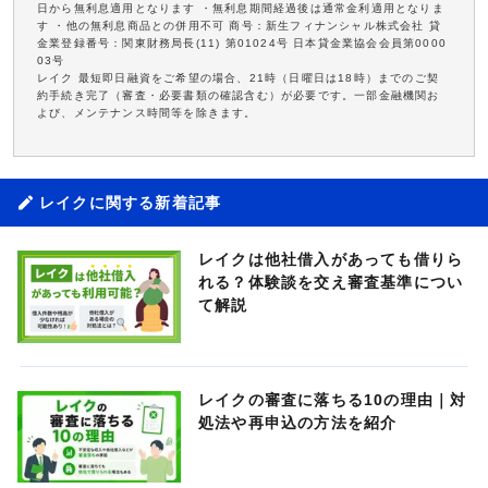
日から無利息適用となります ・無利息期間経過後は通常金利適用となりま
す ・他の無利息商品との併用不可 商号：新生フィナンシャル株式会社 貸
金業登録番号：関東財務局長(11) 第01024号 日本貸金業協会会員第0000
03号
レイク 最短即日融資をご希望の場合、21時（日曜日は18時）までのご契
約手続き完了（審査・必要書類の確認含む）が必要です。一部金融機関お
よび、メンテナンス時間等を除きます。
レイクに関する新着記事
レイクは他社借入があっても借りら
れる？体験談を交え審査基準につい
て解説
レイクの審査に落ちる10の理由｜対
処法や再申込の方法を紹介