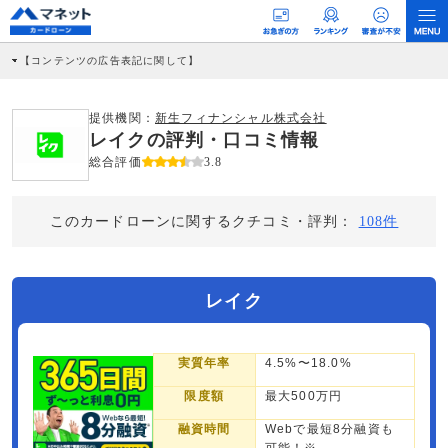
【コンテンツの広告表記に関して】
本コンテンツには、紹介している商品・商材の広告（リンク）を含む場合がありま
す。 これらの広告を経由して読者が企業ホームページを訪れ、成約が発生すると弊
社に対して企業から紹介報酬が支払われるという収益モデルです。 ただし、特定の
提供機関：
新生フィナンシャル株式会社
商品を根拠なくPRするものではなく、当編集部の調査／ユーザーへの口コミ収集な
レイクの評判・口コミ情報
どに基づき、公平性を担保した情報提供を行っています。
>提携企業一覧
総合評価
3.8
このカードローンに関するクチコミ・評判：
108件
レイク
実質年率
4.5%〜18.0%
限度額
最大500万円
融資時間
Webで最短8分融資も