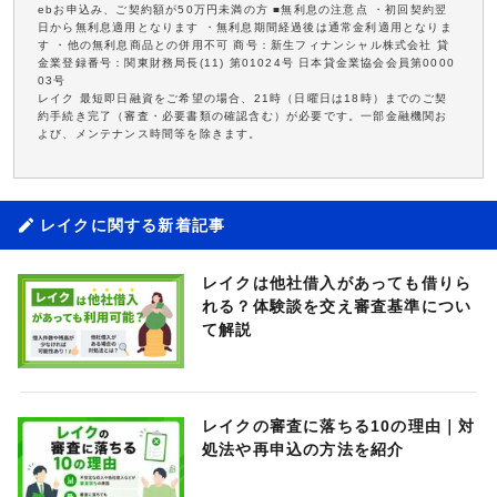
ebお申込み、ご契約額が50万円未満の方 ■無利息の注意点 ・初回契約翌
日から無利息適用となります ・無利息期間経過後は通常金利適用となりま
す ・他の無利息商品との併用不可 商号：新生フィナンシャル株式会社 貸
金業登録番号：関東財務局長(11) 第01024号 日本貸金業協会会員第0000
03号
レイク 最短即日融資をご希望の場合、21時（日曜日は18時）までのご契
約手続き完了（審査・必要書類の確認含む）が必要です。一部金融機関お
よび、メンテナンス時間等を除きます。
レイクに関する新着記事
レイクは他社借入があっても借りら
れる？体験談を交え審査基準につい
て解説
レイクの審査に落ちる10の理由｜対
処法や再申込の方法を紹介