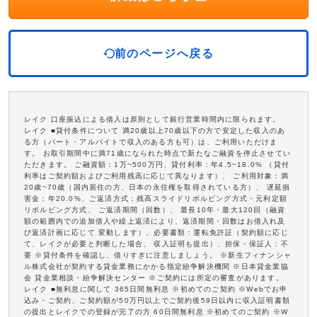
前のページへ戻る
レイク 口座振込による借入は原則として銀行営業時間内に限られます。
レイク ■貸付条件について 満20歳以上70歳以下の方で安定した収入のあ
る方（パート・アルバイトで収入のある方も可）は、ご利用いただけま
す。 お取引期間中に満71歳になられた時点で新たなご融資を停止させてい
ただきます。 ご融資額：1万~500万円、貸付利率：年4.5~18.0% （貸付
利率はご契約額およびご利用残高に応じて異なります）、 ご利用対象：満
20歳~70歳（国内居住の方、日本の永住権を取得されている方）、 遅延損
害金：年20.0%、ご返済方式：残高スライドリボルビング方式・元利定額
リボルビング方式、 ご返済期間（回数）、 最長10年・最大120回（融資
額の範囲内での追加借入や繰上返済により、返済期間・回数はお借入れ及
び返済計画に応じて 変動します）、必要書類：運転免許証（契約額に応じ
て、レイクが必要と判断した場合、 収入証明も提出）、担保・保証人：不
要 ※貸付条件を確認し、借りすぎに注意しましょう。 ※新生フィナンシャ
ル株式会社が契約する貸金業務にかかる指定紛争解決機関 ※日本貸金業協
会 貸金業相談・紛争解決センター ※ご契約には所定の審査があります。
レイク ■無利息に関して 365日間無利息 ※初めてのご契約 ※Webでお申
込み・ご契約、ご契約額が50万円以上でご契約後59日以内に収入証明書類
の提出とレイクでの登録が完了の方 60日間無利息 ※初めてのご契約 ※W