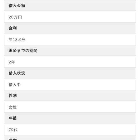
借入金額
20万円
金利
年18.0%
返済までの期間
2年
借入状況
借入中
性別
女性
年齢
20代