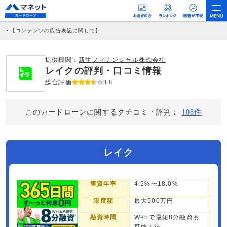
【コンテンツの広告表記に関して】
本コンテンツには、紹介している商品・商材の広告（リンク）を含む場合がありま
す。 これらの広告を経由して読者が企業ホームページを訪れ、成約が発生すると弊
社に対して企業から紹介報酬が支払われるという収益モデルです。 ただし、特定の
提供機関：
新生フィナンシャル株式会社
商品を根拠なくPRするものではなく、当編集部の調査／ユーザーへの口コミ収集な
レイクの評判・口コミ情報
どに基づき、公平性を担保した情報提供を行っています。
>提携企業一覧
総合評価
3.8
このカードローンに関するクチコミ・評判：
108件
レイク
実質年率
4.5%〜18.0%
限度額
最大500万円
融資時間
Webで最短8分融資も