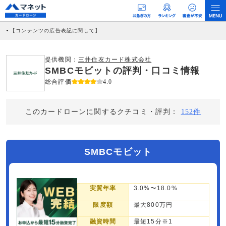
【コンテンツの広告表記に関して】
本コンテンツには、紹介している商品・商材の広告（リンク）を含む場合がありま
す。 これらの広告を経由して読者が企業ホームページを訪れ、成約が発生すると弊
社に対して企業から紹介報酬が支払われるという収益モデルです。 ただし、特定の
提供機関：
三井住友カード株式会社
商品を根拠なくPRするものではなく、当編集部の調査／ユーザーへの口コミ収集な
SMBCモビットの評判・口コミ情報
どに基づき、公平性を担保した情報提供を行っています。
>提携企業一覧
総合評価
4.0
このカードローンに関するクチコミ・評判：
152件
SMBCモビット
実質年率
3.0%〜18.0%
限度額
最大800万円
融資時間
最短15分※1