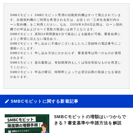
SMBCモビット SMBCモビット専用の自動契約機はすべて廃止されていま
す。自動契約機のご利用を希望される方は、お近くの「三井住友銀行内ロ
ーン契約機」をご利用ください。なお、2026年9月6日以降は、ローン契約
機での申込およびカード受取の取扱いは終了となります。
SMBCモビット 原則24時間最短3分で振込による融資が可能。審査結果に
よりご希望に沿えない場合あり。
SMBCモビット 申し込みに不備がございましたらご登録時の電話番号にご
連絡いたします。
SMBCモビット 申し込み方法にかかわらず、審査基準は同一のものが適用
されます。
SMBCモビット 提出書類は、有効期限内もしくは現在有効なものを用意し
てください。
SMBCモビット 申込の曜日、時間帯によっては翌日以降の取扱となる場合
があります。
SMBCモビットに関する新着記事
SMBCモビットの増額はいつからで
きる？審査基準や申請方法を解説