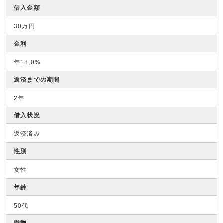
借入金額
30万円
金利
年18.0%
返済までの期間
2年
借入状況
返済済み
性別
女性
年齢
50代
職業