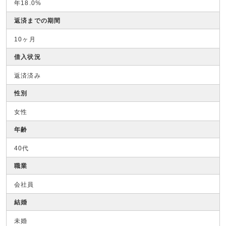
年18.0%
返済までの期間
10ヶ月
借入状況
返済済み
性別
女性
年齢
40代
職業
会社員
結婚
未婚