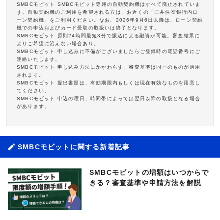
SMBCモビット SMBCモビット専用の自動契約機はすべて廃止されていま
す。自動契約機のご利用を希望される方は、お近くの「三井住友銀行内ロ
ーン契約機」をご利用ください。なお、2026年9月6日以降は、ローン契約
機での申込およびカード受取の取扱いは終了となります。
SMBCモビット 原則24時間最短3分で振込による融資が可能。審査結果に
よりご希望に沿えない場合あり。
SMBCモビット 申し込みに不備がございましたらご登録時の電話番号にご
連絡いたします。
SMBCモビット 申し込み方法にかかわらず、審査基準は同一のものが適用
されます。
SMBCモビット 提出書類は、有効期限内もしくは現在有効なものを用意し
てください。
SMBCモビット 申込の曜日、時間帯によっては翌日以降の取扱となる場合
があります。
SMBCモビットに関する新着記事
SMBCモビットの増額はいつからで
きる？審査基準や申請方法を解説