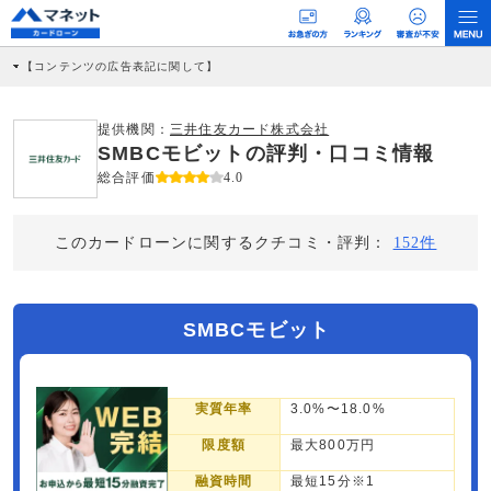
【コンテンツの広告表記に関して】
本コンテンツには、紹介している商品・商材の広告（リンク）を含む場合がありま
す。 これらの広告を経由して読者が企業ホームページを訪れ、成約が発生すると弊
社に対して企業から紹介報酬が支払われるという収益モデルです。 ただし、特定の
提供機関：
三井住友カード株式会社
商品を根拠なくPRするものではなく、当編集部の調査／ユーザーへの口コミ収集な
SMBCモビットの評判・口コミ情報
どに基づき、公平性を担保した情報提供を行っています。
>提携企業一覧
総合評価
4.0
このカードローンに関するクチコミ・評判：
152件
SMBCモビット
実質年率
3.0%〜18.0%
限度額
最大800万円
融資時間
最短15分※1