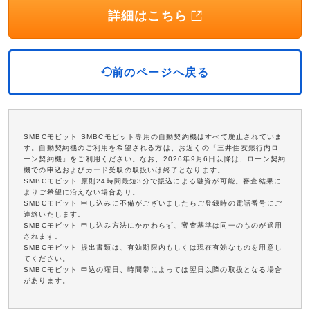
詳細はこちら
前のページへ戻る
SMBCモビット SMBCモビット専用の自動契約機はすべて廃止されていま
す。自動契約機のご利用を希望される方は、お近くの「三井住友銀行内ロ
ーン契約機」をご利用ください。なお、2026年9月6日以降は、ローン契約
機での申込およびカード受取の取扱いは終了となります。
SMBCモビット 原則24時間最短3分で振込による融資が可能。審査結果に
よりご希望に沿えない場合あり。
SMBCモビット 申し込みに不備がございましたらご登録時の電話番号にご
連絡いたします。
SMBCモビット 申し込み方法にかかわらず、審査基準は同一のものが適用
されます。
SMBCモビット 提出書類は、有効期限内もしくは現在有効なものを用意し
てください。
SMBCモビット 申込の曜日、時間帯によっては翌日以降の取扱となる場合
があります。