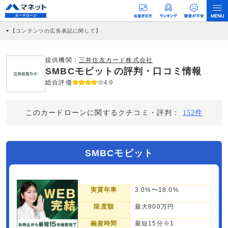
【コンテンツの広告表記に関して】
本コンテンツには、紹介している商品・商材の広告（リンク）を含む場合がありま
す。 これらの広告を経由して読者が企業ホームページを訪れ、成約が発生すると弊
社に対して企業から紹介報酬が支払われるという収益モデルです。 ただし、特定の
提供機関：
三井住友カード株式会社
商品を根拠なくPRするものではなく、当編集部の調査／ユーザーへの口コミ収集な
SMBCモビットの評判・口コミ情報
どに基づき、公平性を担保した情報提供を行っています。
>提携企業一覧
総合評価
4.0
このカードローンに関するクチコミ・評判：
152件
SMBCモビット
実質年率
3.0%〜18.0%
限度額
最大800万円
融資時間
最短15分※1