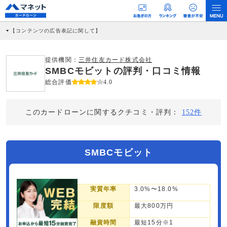
【コンテンツの広告表記に関して】
本コンテンツには、紹介している商品・商材の広告（リンク）を含む場合がありま
す。 これらの広告を経由して読者が企業ホームページを訪れ、成約が発生すると弊
社に対して企業から紹介報酬が支払われるという収益モデルです。 ただし、特定の
提供機関：
三井住友カード株式会社
商品を根拠なくPRするものではなく、当編集部の調査／ユーザーへの口コミ収集な
SMBCモビットの評判・口コミ情報
どに基づき、公平性を担保した情報提供を行っています。
>提携企業一覧
総合評価
4.0
このカードローンに関するクチコミ・評判：
152件
SMBCモビット
実質年率
3.0%〜18.0%
限度額
最大800万円
融資時間
最短15分※1