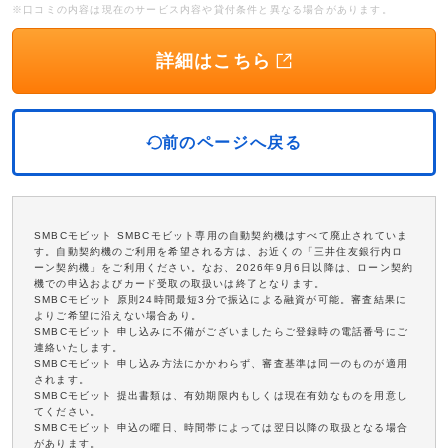
※口コミの内容は現在のサービス内容や貸付条件と異なる場合があります。
詳細はこちら
前のページへ戻る
SMBCモビット SMBCモビット専用の自動契約機はすべて廃止されていま
す。自動契約機のご利用を希望される方は、お近くの「三井住友銀行内ロ
ーン契約機」をご利用ください。なお、2026年9月6日以降は、ローン契約
機での申込およびカード受取の取扱いは終了となります。
SMBCモビット 原則24時間最短3分で振込による融資が可能。審査結果に
よりご希望に沿えない場合あり。
SMBCモビット 申し込みに不備がございましたらご登録時の電話番号にご
連絡いたします。
SMBCモビット 申し込み方法にかかわらず、審査基準は同一のものが適用
されます。
SMBCモビット 提出書類は、有効期限内もしくは現在有効なものを用意し
てください。
SMBCモビット 申込の曜日、時間帯によっては翌日以降の取扱となる場合
があります。