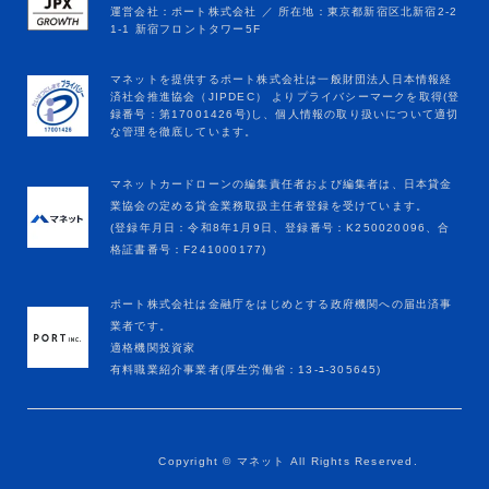
マネットカードローンの編集責任者および編集者は、日本貸金
業協会の定める貸金業務取扱主任者登録を受けています。
(登録年月日：令和8年1月9日、登録番号：K250020096、合
格証書番号：F241000177)
ポート株式会社は金融庁をはじめとする政府機関への届出済事
業者です。
適格機関投資家
有料職業紹介事業者(厚生労働省：13-ﾕ-305645)