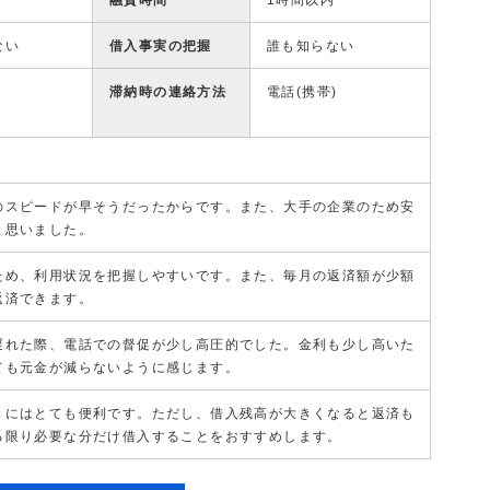
融資時間
1時間以内
ない
借入事実の把握
誰も知らない
滞納時の連絡方法
電話(携帯)
のスピードが早そうだったからです。また、大手の企業のため安
と思いました。
ため、利用状況を把握しやすいです。また、毎月の返済額が少額
返済できます。
遅れた際、電話での督促が少し高圧的でした。金利も少し高いた
ても元金が減らないように感じます。
きにはとても便利です。ただし、借入残高が大きくなると返済も
る限り必要な分だけ借入することをおすすめします。