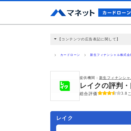
【コンテンツの広告表記に関して】
本コンテンツには、紹介している商品・商材
と弊社に対して企業から紹介報酬が支払われ
カードローン
新生フィナンシャル株式会
ミ収集などに基づき、公平性を担保した情
>提携企業一覧
提供機関：
新生フィナンシャ
レイクの評判・
総合評価
3.8
レイク