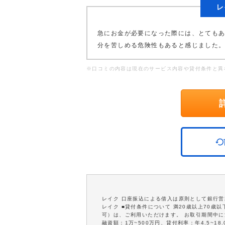
レ
急にお金が必要になった際には、とても
分を苦しめる危険性もあると感じました
※口コミの内容は現在のサービス内容や貸付条件と異
レイク 口座振込による借入は原則として銀行
レイク ■貸付条件について 満20歳以上70
可）は、ご利用いただけます。 お取引期間中に
融資額：1万~500万円、貸付利率：年4.5~