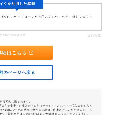
イクを利用した感想
ありがたいカードローンだと思いました。ただ、借りすぎて自
。
なる場合があります。
違反報告
詳細はこちら
前のページへ戻る
営業時間内に限られます。
歳以下の方で安定した収入のある方（パート・アルバイトで収入のある方も
満71歳になられた時点で新たなご融資を停止させていただきます。 ご
18.0% （貸付利率はご契約額およびご利用残高に応じて異なります）、