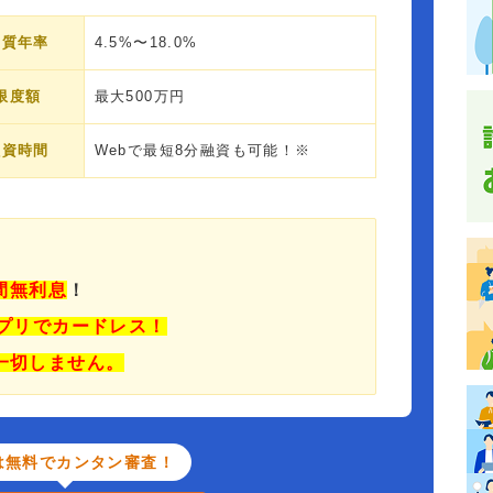
実質年率
4.5%〜18.0%
限度額
最大500万円
融資時間
Webで最短8分融資も可能！※
日間無利息
！
プリでカードレス！
一切しません。
は無料でカンタン審査！