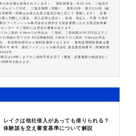
本の永住権を取得されている方）、 遅延損害金：年20.0%、ご返済方
ボルビング方式、 ご返済期間（回数）、 最長10年・最大120回（融
返済期間・回数はお借入れ及び返済計画に応じて 変動します）、必要
必要と判断した場合、 収入証明も提出）、担保・保証人：不要 ※貸付
※新生フィナンシャル株式会社が契約する貸金業務にかかる指定紛争解
決センター ※ご契約には所定の審査があります。
初めてのご契約 ※Webでお申込み・ご契約、ご契約額が50万円以上でご
の登録が完了の方 60日間無利息 ※初めてのご契約 ※Webお申込
意点 ・初回契約翌日から無利息適用となります ・無利息期間経過後は通
用不可 商号：新生フィナンシャル株式会社 貸金業登録番号：関東財務
0003号
日曜日は18時）までのご契約手続き完了（審査・必要書類の確認含む）
ス時間等を除きます。
レイクは他社借入があっても借りられる？
体験談を交え審査基準について解説