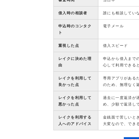
審査時間
当日中
借入時の相談者
誰にも相談してい
申込時のコンタク
電子メール
ト
重視した点
借入スピード
レイクに決めた理
申込から借入まで
由
心して利用できる
レイクを利用して
専用アプリがある
良かった点
のため、無理なく
レイクを利用して
過去に一度返済が
悪かった点
め、少額で返済し
レイクを利用する
金銭面で苦しいと
人へのアドバイス
大変なので、でき