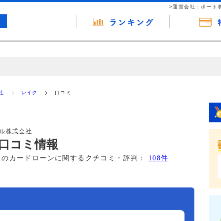
>運営会社：ポート
の広告（リンク）を含む場合があります。 これらの広告を経由して読者
るという収益モデルです。 ただし、特定の商品を根拠なくPRするもので
社
レイク
口コミ
報提供を行っています。
ル株式会社
口コミ情報
このカードローンに関するクチコミ・評判：
108件