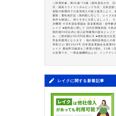
ご利用対象：満20歳~70歳（国内居住の方、日
式：残高スライドリボルビング方式・元利定額リ
資額の範囲内での追加借入や繰上返済により、
書類：運転免許証（契約額に応じて、レイクが
条件を確認し、借りすぎに注意しましょう。 
決機関 ※日本貸金業協会 貸金業相談・紛争解
レイク ■無利息に関して 365日間無利息 ※
契約後59日以内に収入証明書類の提出とレイクで
み、ご契約額が50万円未満の方 ■無利息の注
常金利適用となります ・他の無利息商品との併
局長(11) 第01024号 日本貸金業協会会員第00
レイク 最短即日融資をご希望の場合、21時（
が必要です。一部金融機関および、メンテナン
レイクに関する新着記事