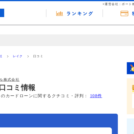
>運営会社：ポート
の広告（リンク）を含む場合があります。 これらの広告を経由して読者
るという収益モデルです。 ただし、特定の商品を根拠なくPRするもので
社
レイク
口コミ
報提供を行っています。
ル株式会社
口コミ情報
このカードローンに関するクチコミ・評判：
108件