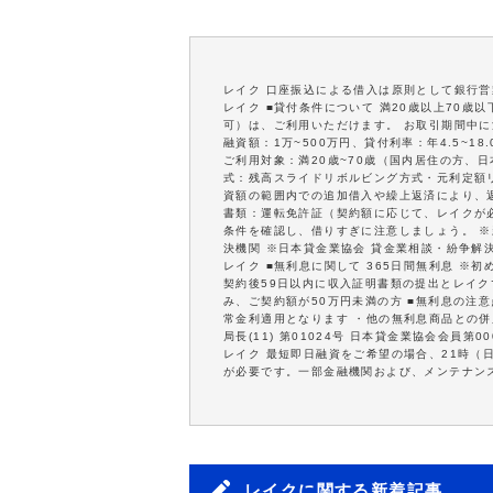
レイク 口座振込による借入は原則として銀行
レイク ■貸付条件について 満20歳以上70
可）は、ご利用いただけます。 お取引期間中に
融資額：1万~500万円、貸付利率：年4.5~
ご利用対象：満20歳~70歳（国内居住の方、日
式：残高スライドリボルビング方式・元利定額リ
資額の範囲内での追加借入や繰上返済により、
書類：運転免許証（契約額に応じて、レイクが
条件を確認し、借りすぎに注意しましょう。 
決機関 ※日本貸金業協会 貸金業相談・紛争解
レイク ■無利息に関して 365日間無利息 ※
契約後59日以内に収入証明書類の提出とレイクで
み、ご契約額が50万円未満の方 ■無利息の注
常金利適用となります ・他の無利息商品との併
局長(11) 第01024号 日本貸金業協会会員第00
レイク 最短即日融資をご希望の場合、21時（
が必要です。一部金融機関および、メンテナン
レイクに関する新着記事