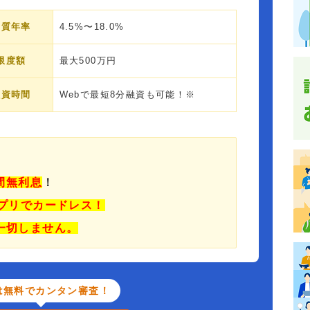
実質年率
4.5%〜18.0%
限度額
最大500万円
融資時間
Webで最短8分融資も可能！※
日間無利息
！
プリでカードレス！
一切しません。
は無料でカンタン審査！