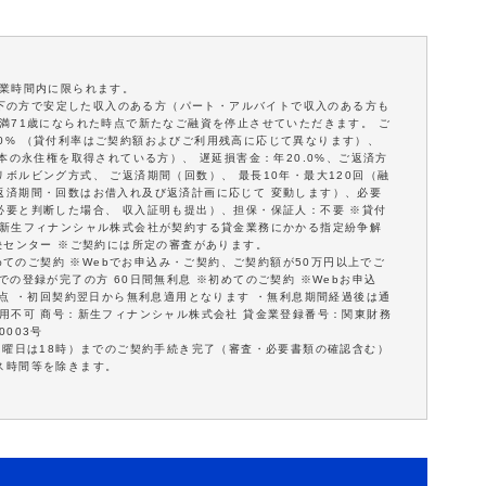
営業時間内に限られます。
歳以下の方で安定した収入のある方（パート・アルバイトで収入のある方も
満71歳になられた時点で新たなご融資を停止させていただきます。 ご
18.0% （貸付利率はご契約額およびご利用残高に応じて異なります）、
本の永住権を取得されている方）、 遅延損害金：年20.0%、ご返済方
ボルビング方式、 ご返済期間（回数）、 最長10年・最大120回（融
返済期間・回数はお借入れ及び返済計画に応じて 変動します）、必要
必要と判断した場合、 収入証明も提出）、担保・保証人：不要 ※貸付
※新生フィナンシャル株式会社が契約する貸金業務にかかる指定紛争解
決センター ※ご契約には所定の審査があります。
初めてのご契約 ※Webでお申込み・ご契約、ご契約額が50万円以上でご
の登録が完了の方 60日間無利息 ※初めてのご契約 ※Webお申込
意点 ・初回契約翌日から無利息適用となります ・無利息期間経過後は通
用不可 商号：新生フィナンシャル株式会社 貸金業登録番号：関東財務
0003号
日曜日は18時）までのご契約手続き完了（審査・必要書類の確認含む）
ス時間等を除きます。