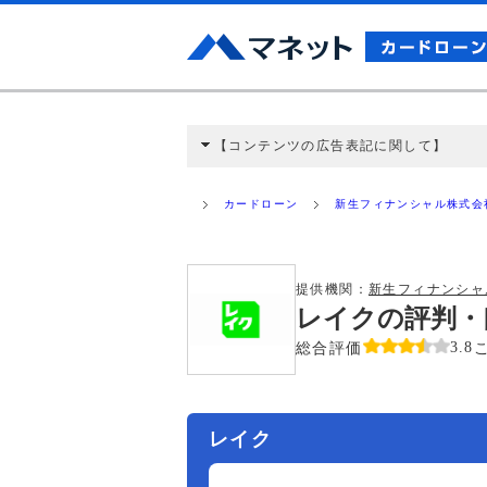
【コンテンツの広告表記に関して】
本コンテンツには、紹介している商品・商材
と弊社に対して企業から紹介報酬が支払われ
カードローン
新生フィナンシャル株式会
ミ収集などに基づき、公平性を担保した情
>提携企業一覧
提供機関：
新生フィナンシャ
レイクの評判・
総合評価
3.8
レイク