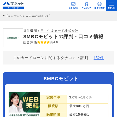
【コンテンツの広告表記に関して】
本コンテンツには、紹介している商品・商材の広告（リンク）を含む場合がありま
す。 これらの広告を経由して読者が企業ホームページを訪れ、成約が発生すると弊
社に対して企業から紹介報酬が支払われるという収益モデルです。 ただし、特定の
提供機関：
三井住友カード株式会社
商品を根拠なくPRするものではなく、当編集部の調査／ユーザーへの口コミ収集な
SMBCモビットの評判・口コミ情報
どに基づき、公平性を担保した情報提供を行っています。
>提携企業一覧
総合評価
4.0
このカードローンに関するクチコミ・評判：
152件
SMBCモビット
実質年率
3.0%〜18.0%
限度額
最大800万円
融資時間
最短15分※1