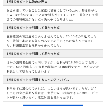
SMBCモビットに決めた理由
お金を借りていることは家族に秘密にしているため、郵送物がな
くWEBで完結できることが絶対条件でした。また、原則として電
話での在籍確認がない点も決め手になりました。
SMBCモビットを利用して良かった点
在籍確認の電話連絡はありませんでした。20:00頃の申込でした
が、電話一本のやり取りのみでその日のうちに借入ができまし
た。利用限度額も最初から多めでした。
SMBCモビットを利用して悪かった点
ほかの消費者金融でも同じですが、金利が年18.0%はとても高い
です。50万円借入して毎月の返済が13,000円ですが、半分ほどが
利息として取られてしまいます。
SMBCモビットを利用する人へのアドバイス
利用せずに済むのであれば、しないほうが良いです。ただ、どう
してもお金が必要な場合は、大手でWEB完結できるSMBCモビッ
トが良いと思います。電話対応も良かったです。