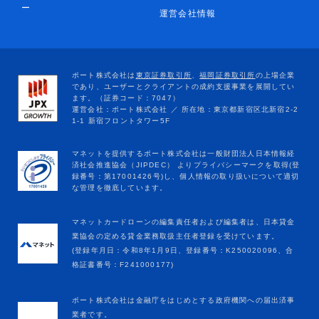
ー
運営会社情報
マネットカードローンの編集責任者および編集者は、日本貸金
業協会の定める貸金業務取扱主任者登録を受けています。
(登録年月日：令和8年1月9日、登録番号：K250020096、合
格証書番号：F241000177)
ポート株式会社は金融庁をはじめとする政府機関への届出済事
業者です。