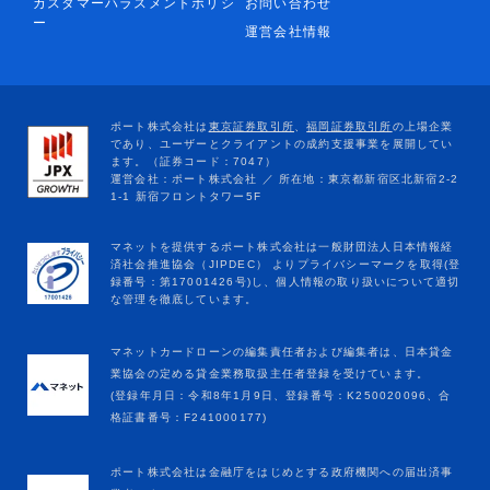
カスタマーハラスメントポリシ
お問い合わせ
ー
運営会社情報
マネットカードローンの編集責任者および編集者は、日本貸金
業協会の定める貸金業務取扱主任者登録を受けています。
(登録年月日：令和8年1月9日、登録番号：K250020096、合
格証書番号：F241000177)
ポート株式会社は金融庁をはじめとする政府機関への届出済事