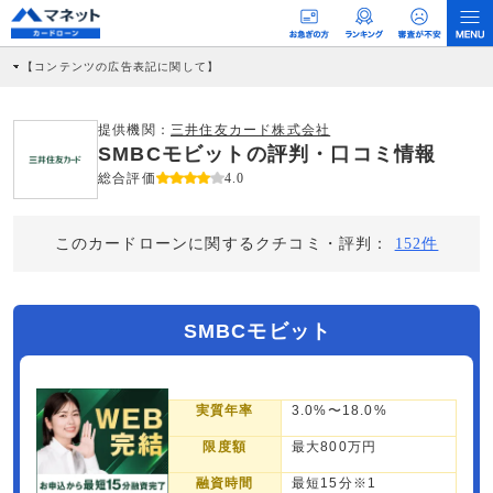
【コンテンツの広告表記に関して】
本コンテンツには、紹介している商品・商材の広告（リンク）を含む場合がありま
す。 これらの広告を経由して読者が企業ホームページを訪れ、成約が発生すると弊
社に対して企業から紹介報酬が支払われるという収益モデルです。 ただし、特定の
提供機関：
三井住友カード株式会社
商品を根拠なくPRするものではなく、当編集部の調査／ユーザーへの口コミ収集な
SMBCモビットの評判・口コミ情報
どに基づき、公平性を担保した情報提供を行っています。
>提携企業一覧
総合評価
4.0
このカードローンに関するクチコミ・評判：
152件
SMBCモビット
実質年率
3.0%〜18.0%
限度額
最大800万円
融資時間
最短15分※1