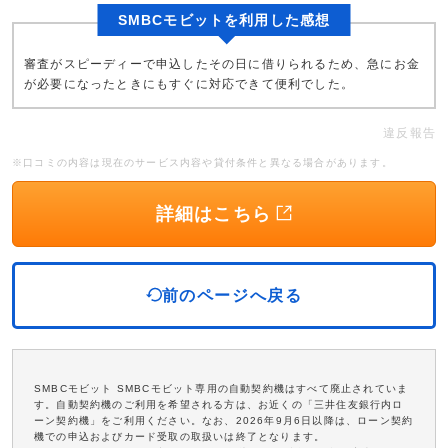
SMBCモビットを利用した感想
審査がスピーディーで申込したその日に借りられるため、急にお金
が必要になったときにもすぐに対応できて便利でした。
違反報告
※口コミの内容は現在のサービス内容や貸付条件と異なる場合があります。
詳細はこちら
前のページへ戻る
SMBCモビット SMBCモビット専用の自動契約機はすべて廃止されていま
す。自動契約機のご利用を希望される方は、お近くの「三井住友銀行内ロ
ーン契約機」をご利用ください。なお、2026年9月6日以降は、ローン契約
機での申込およびカード受取の取扱いは終了となります。