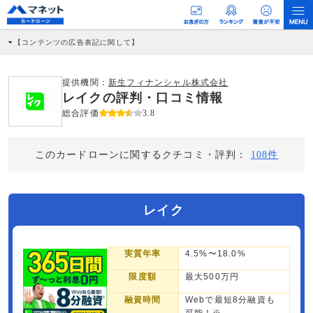
【コンテンツの広告表記に関して】
本コンテンツには、紹介している商品・商材の広告（リンク）を含む場合がありま
す。 これらの広告を経由して読者が企業ホームページを訪れ、成約が発生すると弊
社に対して企業から紹介報酬が支払われるという収益モデルです。 ただし、特定の
提供機関：
新生フィナンシャル株式会社
商品を根拠なくPRするものではなく、当編集部の調査／ユーザーへの口コミ収集な
レイクの評判・口コミ情報
どに基づき、公平性を担保した情報提供を行っています。
>提携企業一覧
総合評価
3.8
このカードローンに関するクチコミ・評判：
108件
レイク
実質年率
4.5%〜18.0%
限度額
最大500万円
融資時間
Webで最短8分融資も