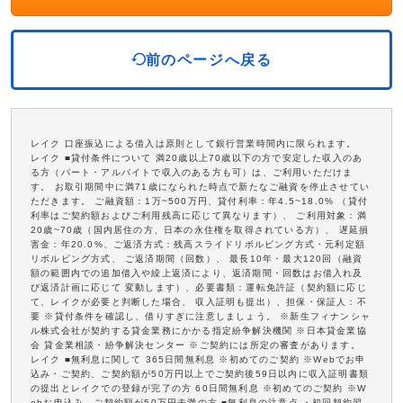
前のページへ戻る
レイク 口座振込による借入は原則として銀行営業時間内に限られます。
レイク ■貸付条件について 満20歳以上70歳以下の方で安定した収入のあ
る方（パート・アルバイトで収入のある方も可）は、ご利用いただけま
す。 お取引期間中に満71歳になられた時点で新たなご融資を停止させてい
ただきます。 ご融資額：1万~500万円、貸付利率：年4.5~18.0% （貸付
利率はご契約額およびご利用残高に応じて異なります）、 ご利用対象：満
20歳~70歳（国内居住の方、日本の永住権を取得されている方）、 遅延損
害金：年20.0%、ご返済方式：残高スライドリボルビング方式・元利定額
リボルビング方式、 ご返済期間（回数）、 最長10年・最大120回（融資
額の範囲内での追加借入や繰上返済により、返済期間・回数はお借入れ及
び返済計画に応じて 変動します）、必要書類：運転免許証（契約額に応じ
て、レイクが必要と判断した場合、 収入証明も提出）、担保・保証人：不
要 ※貸付条件を確認し、借りすぎに注意しましょう。 ※新生フィナンシャ
ル株式会社が契約する貸金業務にかかる指定紛争解決機関 ※日本貸金業協
会 貸金業相談・紛争解決センター ※ご契約には所定の審査があります。
レイク ■無利息に関して 365日間無利息 ※初めてのご契約 ※Webでお申
込み・ご契約、ご契約額が50万円以上でご契約後59日以内に収入証明書類
の提出とレイクでの登録が完了の方 60日間無利息 ※初めてのご契約 ※W
ebお申込み、ご契約額が50万円未満の方 ■無利息の注意点 ・初回契約翌