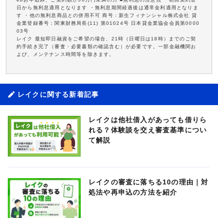
日から無利息適用となります ・無利息期間経過後は通常金利適用となりま
す ・他の無利息商品との併用不可 商号：新生フィナンシャル株式会社 貸
金業登録番号：関東財務局長(11) 第01024号 日本貸金業協会会員第0000
03号
レイク 最短即日融資をご希望の場合、21時（日曜日は18時）までのご契
約手続き完了（審査・必要書類の確認含む）が必要です。一部金融機関お
よび、メンテナンス時間等を除きます。
レイクに関する新着記事
レイクは他社借入があっても借りら
れる？体験談を交え審査基準につい
て解説
レイクの審査に落ちる10の理由｜対
処法や再申込の方法を紹介