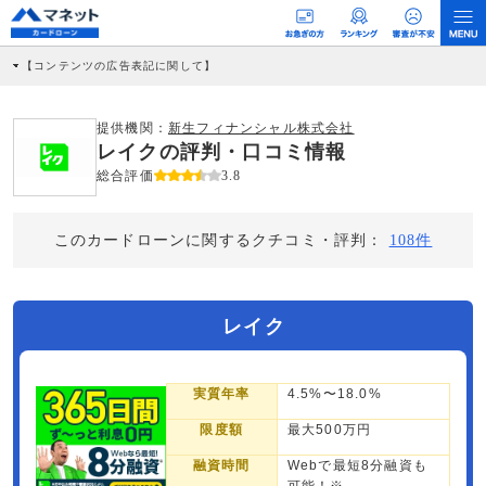
【コンテンツの広告表記に関して】
本コンテンツには、紹介している商品・商材の広告（リンク）を含む場合がありま
す。 これらの広告を経由して読者が企業ホームページを訪れ、成約が発生すると弊
社に対して企業から紹介報酬が支払われるという収益モデルです。 ただし、特定の
提供機関：
新生フィナンシャル株式会社
商品を根拠なくPRするものではなく、当編集部の調査／ユーザーへの口コミ収集な
レイクの評判・口コミ情報
どに基づき、公平性を担保した情報提供を行っています。
>提携企業一覧
総合評価
3.8
このカードローンに関するクチコミ・評判：
108件
レイク
実質年率
4.5%〜18.0%
限度額
最大500万円
融資時間
Webで最短8分融資も