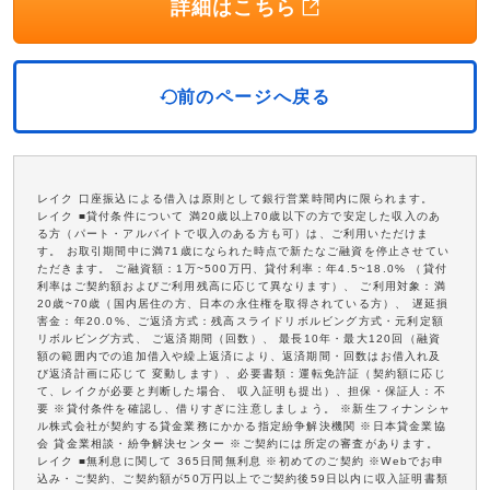
詳細はこちら
前のページへ戻る
レイク 口座振込による借入は原則として銀行営業時間内に限られます。
レイク ■貸付条件について 満20歳以上70歳以下の方で安定した収入のあ
る方（パート・アルバイトで収入のある方も可）は、ご利用いただけま
す。 お取引期間中に満71歳になられた時点で新たなご融資を停止させてい
ただきます。 ご融資額：1万~500万円、貸付利率：年4.5~18.0% （貸付
利率はご契約額およびご利用残高に応じて異なります）、 ご利用対象：満
20歳~70歳（国内居住の方、日本の永住権を取得されている方）、 遅延損
害金：年20.0%、ご返済方式：残高スライドリボルビング方式・元利定額
リボルビング方式、 ご返済期間（回数）、 最長10年・最大120回（融資
額の範囲内での追加借入や繰上返済により、返済期間・回数はお借入れ及
び返済計画に応じて 変動します）、必要書類：運転免許証（契約額に応じ
て、レイクが必要と判断した場合、 収入証明も提出）、担保・保証人：不
要 ※貸付条件を確認し、借りすぎに注意しましょう。 ※新生フィナンシャ
ル株式会社が契約する貸金業務にかかる指定紛争解決機関 ※日本貸金業協
会 貸金業相談・紛争解決センター ※ご契約には所定の審査があります。
レイク ■無利息に関して 365日間無利息 ※初めてのご契約 ※Webでお申
込み・ご契約、ご契約額が50万円以上でご契約後59日以内に収入証明書類