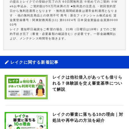
の提出とレイクでの登録が完了の方 60日間無利息 ※初めてのご契約 ※W
ebお申込み、ご契約額が50万円未満の方 ■無利息の注意点 ・初回契約翌
日から無利息適用となります ・無利息期間経過後は通常金利適用となりま
す ・他の無利息商品との併用不可 商号：新生フィナンシャル株式会社 貸
金業登録番号：関東財務局長(11) 第01024号 日本貸金業協会会員第0000
03号
レイク 最短即日融資をご希望の場合、21時（日曜日は18時）までのご契
約手続き完了（審査・必要書類の確認含む）が必要です。一部金融機関お
よび、メンテナンス時間等を除きます。
レイクに関する新着記事
レイクは他社借入があっても借りら
れる？体験談を交え審査基準につい
て解説
レイクの審査に落ちる10の理由｜対
処法や再申込の方法を紹介