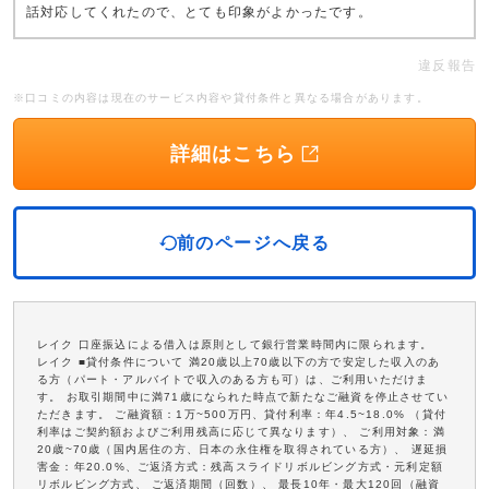
話対応してくれたので、とても印象がよかったです。
違反報告
※口コミの内容は現在のサービス内容や貸付条件と異なる場合があります。
詳細はこちら
前のページへ戻る
レイク 口座振込による借入は原則として銀行営業時間内に限られます。
レイク ■貸付条件について 満20歳以上70歳以下の方で安定した収入のあ
る方（パート・アルバイトで収入のある方も可）は、ご利用いただけま
す。 お取引期間中に満71歳になられた時点で新たなご融資を停止させてい
ただきます。 ご融資額：1万~500万円、貸付利率：年4.5~18.0% （貸付
利率はご契約額およびご利用残高に応じて異なります）、 ご利用対象：満
20歳~70歳（国内居住の方、日本の永住権を取得されている方）、 遅延損
害金：年20.0%、ご返済方式：残高スライドリボルビング方式・元利定額
リボルビング方式、 ご返済期間（回数）、 最長10年・最大120回（融資