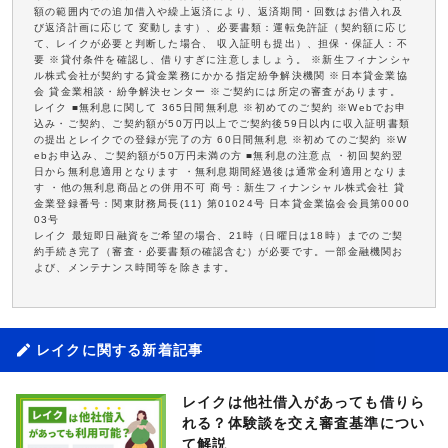
額の範囲内での追加借入や繰上返済により、返済期間・回数はお借入れ及
び返済計画に応じて 変動します）、必要書類：運転免許証（契約額に応じ
て、レイクが必要と判断した場合、 収入証明も提出）、担保・保証人：不
要 ※貸付条件を確認し、借りすぎに注意しましょう。 ※新生フィナンシャ
ル株式会社が契約する貸金業務にかかる指定紛争解決機関 ※日本貸金業協
会 貸金業相談・紛争解決センター ※ご契約には所定の審査があります。
レイク ■無利息に関して 365日間無利息 ※初めてのご契約 ※Webでお申
込み・ご契約、ご契約額が50万円以上でご契約後59日以内に収入証明書類
の提出とレイクでの登録が完了の方 60日間無利息 ※初めてのご契約 ※W
ebお申込み、ご契約額が50万円未満の方 ■無利息の注意点 ・初回契約翌
日から無利息適用となります ・無利息期間経過後は通常金利適用となりま
す ・他の無利息商品との併用不可 商号：新生フィナンシャル株式会社 貸
金業登録番号：関東財務局長(11) 第01024号 日本貸金業協会会員第0000
03号
レイク 最短即日融資をご希望の場合、21時（日曜日は18時）までのご契
約手続き完了（審査・必要書類の確認含む）が必要です。一部金融機関お
よび、メンテナンス時間等を除きます。
レイクに関する新着記事
レイクは他社借入があっても借りら
れる？体験談を交え審査基準につい
て解説