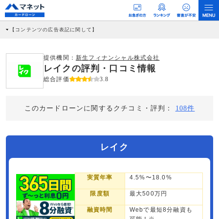
【コンテンツの広告表記に関して】
本コンテンツには、紹介している商品・商材の広告（リンク）を含む場合がありま
す。 これらの広告を経由して読者が企業ホームページを訪れ、成約が発生すると弊
社に対して企業から紹介報酬が支払われるという収益モデルです。 ただし、特定の
提供機関：
新生フィナンシャル株式会社
商品を根拠なくPRするものではなく、当編集部の調査／ユーザーへの口コミ収集な
レイクの評判・口コミ情報
どに基づき、公平性を担保した情報提供を行っています。
>提携企業一覧
総合評価
3.8
このカードローンに関するクチコミ・評判：
108件
レイク
実質年率
4.5%〜18.0%
限度額
最大500万円
融資時間
Webで最短8分融資も