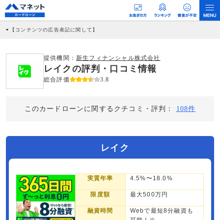
【コンテンツの広告表記に関して】
本コンテンツには、紹介している商品・商材の広告（リンク）を含む場合がありま
す。 これらの広告を経由して読者が企業ホームページを訪れ、成約が発生すると弊
社に対して企業から紹介報酬が支払われるという収益モデルです。 ただし、特定の
提供機関：
新生フィナンシャル株式会社
商品を根拠なくPRするものではなく、当編集部の調査／ユーザーへの口コミ収集な
レイクの評判・口コミ情報
どに基づき、公平性を担保した情報提供を行っています。
>提携企業一覧
総合評価
3.8
このカードローンに関するクチコミ・評判：
108件
レイク
実質年率
4.5%〜18.0%
限度額
最大500万円
融資時間
Webで最短8分融資も