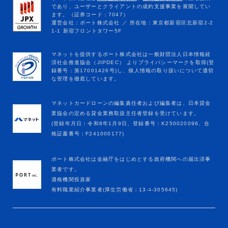
マネットカードローンの編集責任者および編集者は、日本貸金
業協会の定める貸金業務取扱主任者登録を受けています。
(登録年月日：令和8年1月9日、登録番号：K250020096、合
格証書番号：F241000177)
ポート株式会社は金融庁をはじめとする政府機関への届出済事
業者です。
適格機関投資家
有料職業紹介事業者(厚生労働省：13-ﾕ-305645)