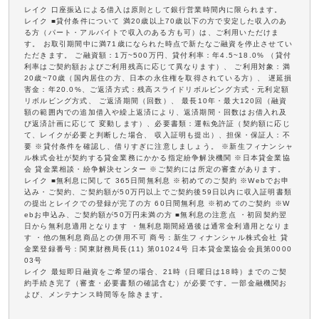
レイク 口座振込による借入は原則として銀行営業時間内に限られます。
レイク ■貸付条件について 満20歳以上70歳以下の方で安定した収入のあ
る方（パート・アルバイトで収入のある方も可）は、ご利用いただけま
す。 お取引期間中に満71歳になられた時点で新たなご融資を停止させてい
ただきます。 ご融資額：1万~500万円、貸付利率：年4.5~18.0% （貸付
利率はご契約額およびご利用残高に応じて異なります）、 ご利用対象：満
20歳~70歳（国内居住の方、日本の永住権を取得されている方）、 遅延損
害金：年20.0%、ご返済方式：残高スライドリボルビング方式・元利定額
リボルビング方式、 ご返済期間（回数）、 最長10年・最大120回（融資
額の範囲内での追加借入や繰上返済により、返済期間・回数はお借入れ及
び返済計画に応じて 変動します）、必要書類：運転免許証（契約額に応じ
て、レイクが必要と判断した場合、 収入証明も提出）、担保・保証人：不
要 ※貸付条件を確認し、借りすぎに注意しましょう。 ※新生フィナンシャ
ル株式会社が契約する貸金業務にかかる指定紛争解決機関 ※日本貸金業協
会 貸金業相談・紛争解決センター ※ご契約には所定の審査があります。
レイク ■無利息に関して 365日間無利息 ※初めてのご契約 ※Webでお申
込み・ご契約、ご契約額が50万円以上でご契約後59日以内に収入証明書類
の提出とレイクでの登録が完了の方 60日間無利息 ※初めてのご契約 ※W
ebお申込み、ご契約額が50万円未満の方 ■無利息の注意点 ・初回契約翌
日から無利息適用となります ・無利息期間経過後は通常金利適用となりま
す ・他の無利息商品との併用不可 商号：新生フィナンシャル株式会社 貸
金業登録番号：関東財務局長(11) 第01024号 日本貸金業協会会員第0000
03号
レイク 最短即日融資をご希望の場合、21時（日曜日は18時）までのご契
約手続き完了（審査・必要書類の確認含む）が必要です。一部金融機関お
よび、メンテナンス時間等を除きます。