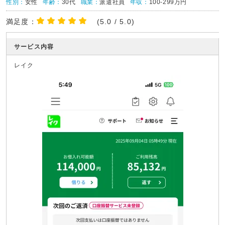
性別：
女性
年齢：
30代
職業：
派遣社員
年収：
100-299万円
満足度：
(5.0 / 5.0)
サービス内容
レイク