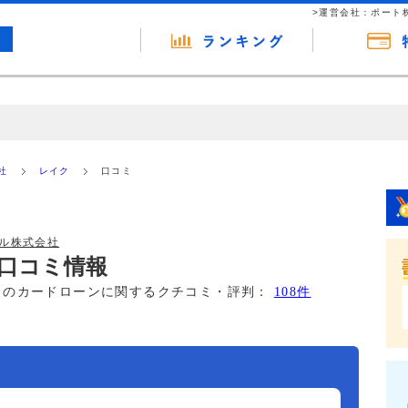
>運営会社：ポート
の広告（リンク）を含む場合があります。 これらの広告を経由して読者
るという収益モデルです。 ただし、特定の商品を根拠なくPRするもので
社
レイク
口コミ
報提供を行っています。
ル株式会社
口コミ情報
このカードローンに関するクチコミ・評判：
108件