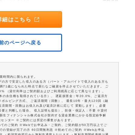
詳細はこちら
前のページへ戻る
営業時間内に限られます。
歳以下の方で安定した収入のある方（パート・アルバイトで収入のある方も
満71歳になられた時点で新たなご融資を停止させていただきます。 ご
18.0% （貸付利率はご契約額およびご利用残高に応じて異なります）、
本の永住権を取得されている方）、 遅延損害金：年20.0%、ご返済方
ボルビング方式、 ご返済期間（回数）、 最長10年・最大120回（融
返済期間・回数はお借入れ及び返済計画に応じて 変動します）、必要
必要と判断した場合、 収入証明も提出）、担保・保証人：不要 ※貸付
※新生フィナンシャル株式会社が契約する貸金業務にかかる指定紛争解
決センター ※ご契約には所定の審査があります。
初めてのご契約 ※Webでお申込み・ご契約、ご契約額が50万円以上でご
の登録が完了の方 60日間無利息 ※初めてのご契約 ※Webお申込
意点 ・初回契約翌日から無利息適用となります ・無利息期間経過後は通