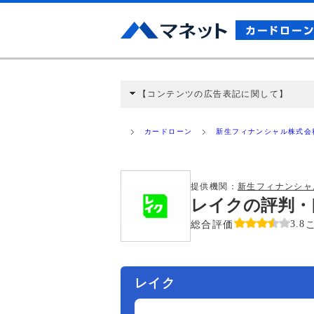
【コンテンツの広告表記に関して】
本コンテンツには、紹介している商品・商材
と弊社に対して企業から紹介報酬が支払われ
カードローン
新生フィナンシャル株式会
ミ収集などに基づき、公平性を担保した情
>提携企業一覧
提供機関：
新生フィナンシャ
レイクの評判・
総合評価
3.8
レイク