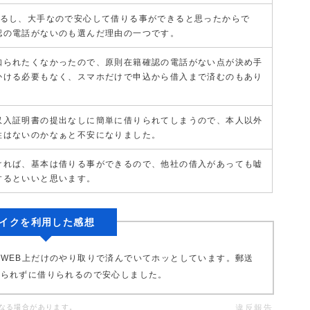
見るし、大手なので安心して借りる事ができると思ったからで
認の電話がないのも選んだ理由の一つです。
知られたくなかったので、原則在籍確認の電話がない点が決め手
かける必要もなく、スマホだけで申込から借入まで済むのもあり
収入証明書の提出なしに簡単に借りられてしまうので、本人以外
性はないのかなぁと不安になりました。
ければ、基本は借りる事ができるので、他社の借入があっても嘘
するといいと思います。
イクを利用した感想
WEB上だけのやり取りで済んでいてホッとしています。郵送
知られずに借りられるので安心しました。
なる場合があります。
違反報告