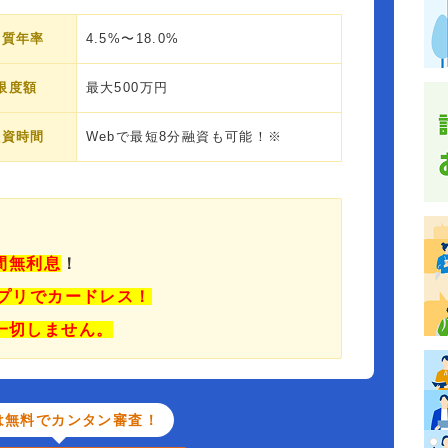
実質年率
4.5%〜18.0%
限度額
最大500万円
融資時間
Webで最短8分融資も可能！※
日間無利息
！
プリでカードレス！
一切しません。
は無料でカンタン審査！