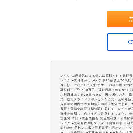
レイク 口座振込による借入は原則として銀行
レイク ■貸付条件について 満20歳以上70
可）は、ご利用いただけます。 お取引期間中に
融資額：1万~500万円、貸付利率：年4.5~
ご利用対象：満20歳~70歳（国内居住の方、日
式：残高スライドリボルビング方式・元利定額リ
資額の範囲内での追加借入や繰上返済により、
書類：運転免許証（契約額に応じて、レイクが
条件を確認し、借りすぎに注意しましょう。 
決機関 ※日本貸金業協会 貸金業相談・紛争解
レイク ■無利息に関して 365日間無利息 ※
契約後59日以内に収入証明書類の提出とレイクで
み、ご契約額が50万円未満の方 ■無利息の注