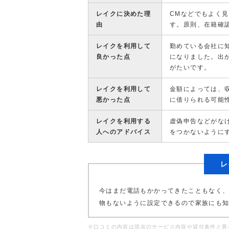
レイクに決めた理
CMなどでもよく
由
す。原則、在籍確
レイクを利用して
勤めている会社に
良かった点
になりました。出
がたいです。
レイクを利用して
金額によっては、
悪かった点
に借りられる可能
レイクを利用する
虚偽申告などがな
人へのアドバイス
をつかないように
レ
今はまだ電話もかかってきたこともなく、
物もないように設定できるので家族にも
※口コミの内容は現在のサービス内容や貸付条件と異