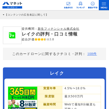
【コンテンツの広告表記に関して】
本コンテンツには、紹介している商品・商材の広告（リンク）を含む場合がありま
す。 これらの広告を経由して読者が企業ホームページを訪れ、成約が発生すると弊
社に対して企業から紹介報酬が支払われるという収益モデルです。 ただし、特定の
提供機関：
新生フィナンシャル株式会社
商品を根拠なくPRするものではなく、当編集部の調査／ユーザーへの口コミ収集な
レイクの評判・口コミ情報
どに基づき、公平性を担保した情報提供を行っています。
>提携企業一覧
総合評価
3.8
このカードローンに関するクチコミ・評判：
108件
レイク
実質年率
4.5%〜18.0%
限度額
最大500万円
融資時間
Webで最短8分融資も