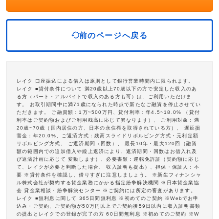
前のページへ戻る
レイク 口座振込による借入は原則として銀行営業時間内に限られます。
レイク ■貸付条件について 満20歳以上70歳以下の方で安定した収入のあ
る方（パート・アルバイトで収入のある方も可）は、ご利用いただけま
す。 お取引期間中に満71歳になられた時点で新たなご融資を停止させてい
ただきます。 ご融資額：1万~500万円、貸付利率：年4.5~18.0% （貸付
利率はご契約額およびご利用残高に応じて異なります）、 ご利用対象：満
20歳~70歳（国内居住の方、日本の永住権を取得されている方）、 遅延損
害金：年20.0%、ご返済方式：残高スライドリボルビング方式・元利定額
リボルビング方式、 ご返済期間（回数）、 最長10年・最大120回（融資
額の範囲内での追加借入や繰上返済により、返済期間・回数はお借入れ及
び返済計画に応じて 変動します）、必要書類：運転免許証（契約額に応じ
て、レイクが必要と判断した場合、 収入証明も提出）、担保・保証人：不
要 ※貸付条件を確認し、借りすぎに注意しましょう。 ※新生フィナンシャ
ル株式会社が契約する貸金業務にかかる指定紛争解決機関 ※日本貸金業協
会 貸金業相談・紛争解決センター ※ご契約には所定の審査があります。
レイク ■無利息に関して 365日間無利息 ※初めてのご契約 ※Webでお申
込み・ご契約、ご契約額が50万円以上でご契約後59日以内に収入証明書類
の提出とレイクでの登録が完了の方 60日間無利息 ※初めてのご契約 ※W