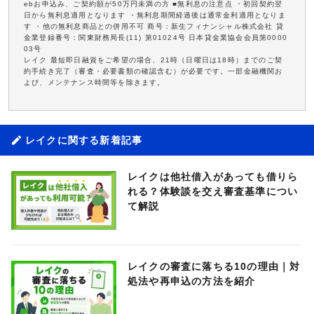
ebお申込み、ご契約額が50万円未満の方 ■無利息の注意点 ・初回契約翌
日から無利息適用となります ・無利息期間経過後は通常金利適用となりま
す ・他の無利息商品との併用不可 商号：新生フィナンシャル株式会社 貸
金業登録番号：関東財務局長(11) 第01024号 日本貸金業協会会員第0000
03号
レイク 最短即日融資をご希望の場合、21時（日曜日は18時）までのご契
約手続き完了（審査・必要書類の確認含む）が必要です。一部金融機関お
よび、メンテナンス時間等を除きます。
レイクに関する新着記事
レイクは他社借入があっても借りら
れる？体験談を交え審査基準につい
て解説
レイクの審査に落ちる10の理由｜対
処法や再申込の方法を紹介