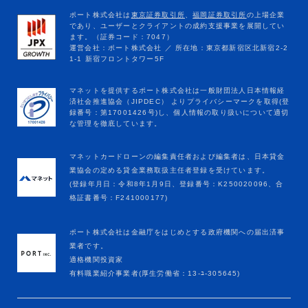
マネットカードローンの編集責任者および編集者は、日本貸金
業協会の定める貸金業務取扱主任者登録を受けています。
(登録年月日：令和8年1月9日、登録番号：K250020096、合
格証書番号：F241000177)
ポート株式会社は金融庁をはじめとする政府機関への届出済事
業者です。
適格機関投資家
有料職業紹介事業者(厚生労働省：13-ﾕ-305645)