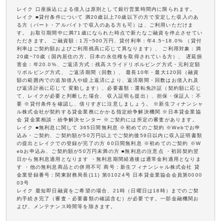
レイク 口座振込による借入は原則として銀行営業時間内に限られます。
レイク ■貸付条件について 満20歳以上70歳以下の方で安定した収入のあ
る方（パート・アルバイトで収入のある方も可）は、ご利用いただけま
す。 お取引期間中に満71歳になられた時点で新たなご融資を停止させてい
ただきます。 ご融資額：1万~500万円、貸付利率：年4.5~18.0% （貸付
利率はご契約額およびご利用残高に応じて異なります）、 ご利用対象：満
20歳~70歳（国内居住の方、日本の永住権を取得されている方）、 遅延損
害金：年20.0%、ご返済方式：残高スライドリボルビング方式・元利定額
リボルビング方式、 ご返済期間（回数）、 最長10年・最大120回（融資
額の範囲内での追加借入や繰上返済により、返済期間・回数はお借入れ及
び返済計画に応じて 変動します）、必要書類：運転免許証（契約額に応じ
て、レイクが必要と判断した場合、 収入証明も提出）、担保・保証人：不
要 ※貸付条件を確認し、借りすぎに注意しましょう。 ※新生フィナンシャ
ル株式会社が契約する貸金業務にかかる指定紛争解決機関 ※日本貸金業協
会 貸金業相談・紛争解決センター ※ご契約には所定の審査があります。
レイク ■無利息に関して 365日間無利息 ※初めてのご契約 ※Webでお申
込み・ご契約、ご契約額が50万円以上でご契約後59日以内に収入証明書類
の提出とレイクでの登録が完了の方 60日間無利息 ※初めてのご契約 ※W
ebお申込み、ご契約額が50万円未満の方 ■無利息の注意点 ・初回契約翌
日から無利息適用となります ・無利息期間経過後は通常金利適用となりま
す ・他の無利息商品との併用不可 商号：新生フィナンシャル株式会社 貸
金業登録番号：関東財務局長(11) 第01024号 日本貸金業協会会員第0000
03号
レイク 最短即日融資をご希望の場合、21時（日曜日は18時）までのご契
約手続き完了（審査・必要書類の確認含む）が必要です。一部金融機関お
よび、メンテナンス時間等を除きます。