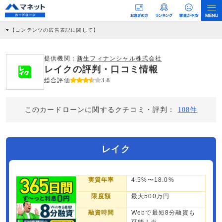
【コンテンツの広告表記に関して】
本コンテンツには、紹介している商品・商材の広告（リンク）を含む場合がありま
す。 これらの広告を経由して読者が企業ホームページを訪れ、成約が発生すると弊
社に対して企業から紹介報酬が支払われるという収益モデルです。 ただし、特定の
提供機関：
新生フィナンシャル株式会社
商品を根拠なくPRするものではなく、当編集部の調査／ユーザーへの口コミ収集な
レイクの評判・口コミ情報
どに基づき、公平性を担保した情報提供を行っています。
>提携企業一覧
総合評価
3.8
このカードローンに関するクチコミ・評判：
108件
レイク
実質年率
4.5%〜18.0%
限度額
最大500万円
融資時間
Webで最短8分融資も