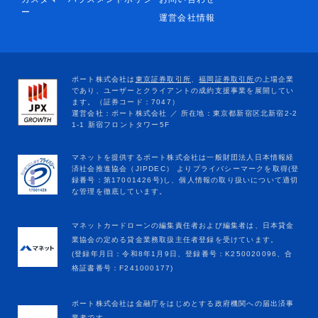
ー
運営会社情報
マネットカードローンの編集責任者および編集者は、日本貸金
業協会の定める貸金業務取扱主任者登録を受けています。
(登録年月日：令和8年1月9日、登録番号：K250020096、合
格証書番号：F241000177)
ポート株式会社は金融庁をはじめとする政府機関への届出済事
業者です。