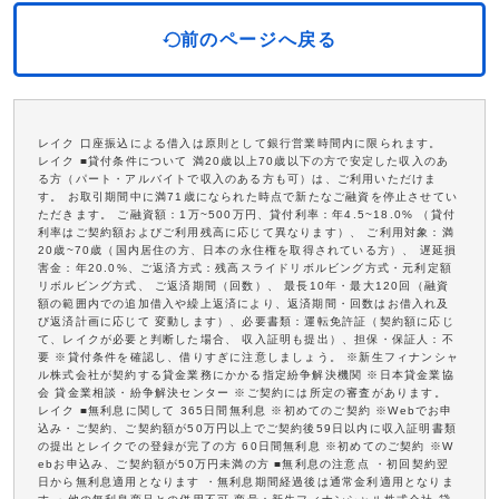
前のページへ戻る
レイク 口座振込による借入は原則として銀行営業時間内に限られます。
レイク ■貸付条件について 満20歳以上70歳以下の方で安定した収入のあ
る方（パート・アルバイトで収入のある方も可）は、ご利用いただけま
す。 お取引期間中に満71歳になられた時点で新たなご融資を停止させてい
ただきます。 ご融資額：1万~500万円、貸付利率：年4.5~18.0% （貸付
利率はご契約額およびご利用残高に応じて異なります）、 ご利用対象：満
20歳~70歳（国内居住の方、日本の永住権を取得されている方）、 遅延損
害金：年20.0%、ご返済方式：残高スライドリボルビング方式・元利定額
リボルビング方式、 ご返済期間（回数）、 最長10年・最大120回（融資
額の範囲内での追加借入や繰上返済により、返済期間・回数はお借入れ及
び返済計画に応じて 変動します）、必要書類：運転免許証（契約額に応じ
て、レイクが必要と判断した場合、 収入証明も提出）、担保・保証人：不
要 ※貸付条件を確認し、借りすぎに注意しましょう。 ※新生フィナンシャ
ル株式会社が契約する貸金業務にかかる指定紛争解決機関 ※日本貸金業協
会 貸金業相談・紛争解決センター ※ご契約には所定の審査があります。
レイク ■無利息に関して 365日間無利息 ※初めてのご契約 ※Webでお申
込み・ご契約、ご契約額が50万円以上でご契約後59日以内に収入証明書類
の提出とレイクでの登録が完了の方 60日間無利息 ※初めてのご契約 ※W
ebお申込み、ご契約額が50万円未満の方 ■無利息の注意点 ・初回契約翌
日から無利息適用となります ・無利息期間経過後は通常金利適用となりま