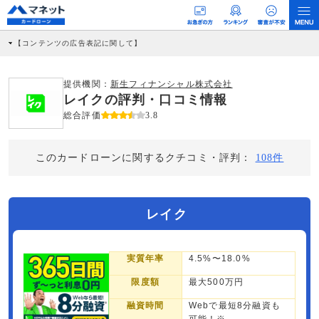
【コンテンツの広告表記に関して】
本コンテンツには、紹介している商品・商材の広告（リンク）を含む場合がありま
す。 これらの広告を経由して読者が企業ホームページを訪れ、成約が発生すると弊
社に対して企業から紹介報酬が支払われるという収益モデルです。 ただし、特定の
提供機関：
新生フィナンシャル株式会社
商品を根拠なくPRするものではなく、当編集部の調査／ユーザーへの口コミ収集な
レイクの評判・口コミ情報
どに基づき、公平性を担保した情報提供を行っています。
>提携企業一覧
総合評価
3.8
このカードローンに関するクチコミ・評判：
108件
レイク
実質年率
4.5%〜18.0%
限度額
最大500万円
融資時間
Webで最短8分融資も