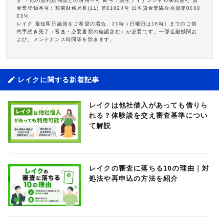
す ・他の無利息商品との併用不可 商号：新生フィナンシャル株式会社 貸
金業登録番号：関東財務局長(11) 第01024号 日本貸金業協会会員第0000
03号
レイク 最短即日融資をご希望の場合、21時（日曜日は18時）までのご契
約手続き完了（審査・必要書類の確認含む）が必要です。一部金融機関お
よび、メンテナンス時間等を除きます。
レイクに関する新着記事
レイクは他社借入があっても借りら
れる？体験談を交え審査基準につい
て解説
レイクの審査に落ちる10の理由｜対
処法や再申込の方法を紹介