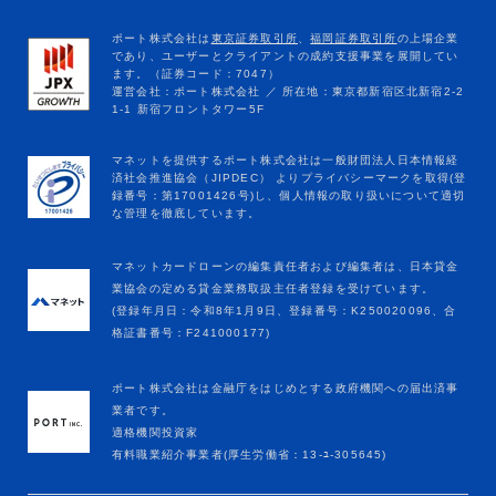
マネットカードローンの編集責任者および編集者は、日本貸金
業協会の定める貸金業務取扱主任者登録を受けています。
(登録年月日：令和8年1月9日、登録番号：K250020096、合
格証書番号：F241000177)
ポート株式会社は金融庁をはじめとする政府機関への届出済事
業者です。
適格機関投資家
有料職業紹介事業者(厚生労働省：13-ﾕ-305645)