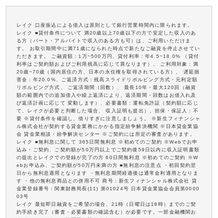
レイク 口座振込による借入は原則として銀行営業時間内に限られます。
レイク ■貸付条件について 満20歳以上70歳以下の方で安定した収入のあ
る方（パート・アルバイトで収入のある方も可）は、ご利用いただけま
す。 お取引期間中に満71歳になられた時点で新たなご融資を停止させてい
ただきます。 ご融資額：1万~500万円、貸付利率：年4.5~18.0% （貸付
利率はご契約額およびご利用残高に応じて異なります）、 ご利用対象：満
20歳~70歳（国内居住の方、日本の永住権を取得されている方）、 遅延損
害金：年20.0%、ご返済方式：残高スライドリボルビング方式・元利定額
リボルビング方式、 ご返済期間（回数）、 最長10年・最大120回（融資
額の範囲内での追加借入や繰上返済により、返済期間・回数はお借入れ及
び返済計画に応じて 変動します）、必要書類：運転免許証（契約額に応じ
て、レイクが必要と判断した場合、 収入証明も提出）、担保・保証人：不
要 ※貸付条件を確認し、借りすぎに注意しましょう。 ※新生フィナンシャ
ル株式会社が契約する貸金業務にかかる指定紛争解決機関 ※日本貸金業協
会 貸金業相談・紛争解決センター ※ご契約には所定の審査があります。
レイク ■無利息に関して 365日間無利息 ※初めてのご契約 ※Webでお申
込み・ご契約、ご契約額が50万円以上でご契約後59日以内に収入証明書類
の提出とレイクでの登録が完了の方 60日間無利息 ※初めてのご契約 ※W
ebお申込み、ご契約額が50万円未満の方 ■無利息の注意点 ・初回契約翌
日から無利息適用となります ・無利息期間経過後は通常金利適用となりま
す ・他の無利息商品との併用不可 商号：新生フィナンシャル株式会社 貸
金業登録番号：関東財務局長(11) 第01024号 日本貸金業協会会員第0000
03号
レイク 最短即日融資をご希望の場合、21時（日曜日は18時）までのご契
約手続き完了（審査・必要書類の確認含む）が必要です。一部金融機関お