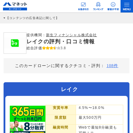
【コンテンツの広告表記に関して】
本コンテンツには、紹介している商品・商材の広告（リンク）を含む場合がありま
す。 これらの広告を経由して読者が企業ホームページを訪れ、成約が発生すると弊
社に対して企業から紹介報酬が支払われるという収益モデルです。 ただし、特定の
提供機関：
新生フィナンシャル株式会社
商品を根拠なくPRするものではなく、当編集部の調査／ユーザーへの口コミ収集な
レイクの評判・口コミ情報
どに基づき、公平性を担保した情報提供を行っています。
>提携企業一覧
総合評価
3.8
このカードローンに関するクチコミ・評判：
108件
レイク
実質年率
4.5%〜18.0%
限度額
最大500万円
融資時間
Webで最短8分融資も