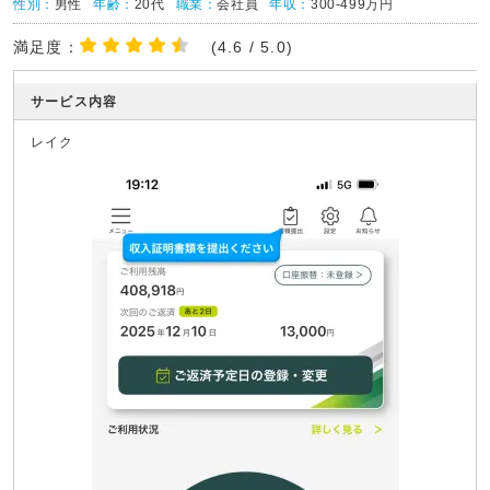
性別：
男性
年齢：
20代
職業：
会社員
年収：
300-499万円
満足度：
(4.6 / 5.0)
サービス内容
レイク