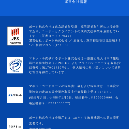
運営会社情報
マネットカードローンの編集責任者および編集者は、日本貸金
業協会の定める貸金業務取扱主任者登録を受けています。
(登録年月日：令和8年1月9日、登録番号：K250020096、合
格証書番号：F241000177)
ポート株式会社は金融庁をはじめとする政府機関への届出済事
業者です。