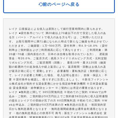
前のページへ戻る
レイク 口座振込による借入は原則として銀行営業時間内に限られます。
レイク ■貸付条件について 満20歳以上70歳以下の方で安定した収入のあ
る方（パート・アルバイトで収入のある方も可）は、ご利用いただけま
す。 お取引期間中に満71歳になられた時点で新たなご融資を停止させてい
ただきます。 ご融資額：1万~500万円、貸付利率：年4.5~18.0% （貸付
利率はご契約額およびご利用残高に応じて異なります）、 ご利用対象：満
20歳~70歳（国内居住の方、日本の永住権を取得されている方）、 遅延損
害金：年20.0%、ご返済方式：残高スライドリボルビング方式・元利定額
リボルビング方式、 ご返済期間（回数）、 最長10年・最大120回（融資
額の範囲内での追加借入や繰上返済により、返済期間・回数はお借入れ及
び返済計画に応じて 変動します）、必要書類：運転免許証（契約額に応じ
て、レイクが必要と判断した場合、 収入証明も提出）、担保・保証人：不
要 ※貸付条件を確認し、借りすぎに注意しましょう。 ※新生フィナンシャ
ル株式会社が契約する貸金業務にかかる指定紛争解決機関 ※日本貸金業協
会 貸金業相談・紛争解決センター ※ご契約には所定の審査があります。
レイク ■無利息に関して 365日間無利息 ※初めてのご契約 ※Webでお申
込み・ご契約、ご契約額が50万円以上でご契約後59日以内に収入証明書類
の提出とレイクでの登録が完了の方 60日間無利息 ※初めてのご契約 ※W
ebお申込み、ご契約額が50万円未満の方 ■無利息の注意点 ・初回契約翌
日から無利息適用となります ・無利息期間経過後は通常金利適用となりま
す ・他の無利息商品との併用不可 商号：新生フィナンシャル株式会社 貸
金業登録番号：関東財務局長(11) 第01024号 日本貸金業協会会員第0000