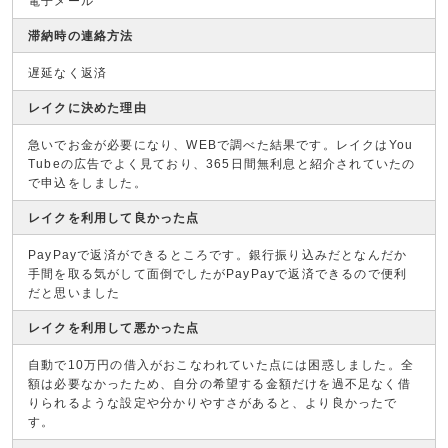
電子メール
滞納時の連絡方法
遅延なく返済
レイクに決めた理由
急いでお金が必要になり、WEBで調べた結果です。レイクはYou
Tubeの広告でよく見ており、365日間無利息と紹介されていたの
で申込をしました。
レイクを利用して良かった点
PayPayで返済ができるところです。銀行振り込みだとなんだか
手間を取る気がして面倒でしたがPayPayで返済できるので便利
だと思いました
レイクを利用して悪かった点
自動で10万円の借入がおこなわれていた点には困惑しました。全
額は必要なかったため、自分の希望する金額だけを過不足なく借
りられるような設定や分かりやすさがあると、より良かったで
す。