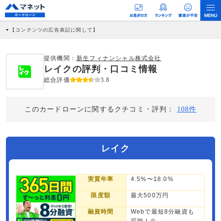
【コンテンツの広告表記に関して】
本コンテンツには、紹介している商品・商材の広告（リンク）を含む場合がありま
す。 これらの広告を経由して読者が企業ホームページを訪れ、成約が発生すると弊
社に対して企業から紹介報酬が支払われるという収益モデルです。 ただし、特定の
提供機関：
新生フィナンシャル株式会社
商品を根拠なくPRするものではなく、当編集部の調査／ユーザーへの口コミ収集な
レイクの評判・口コミ情報
どに基づき、公平性を担保した情報提供を行っています。
>提携企業一覧
総合評価
3.8
このカードローンに関するクチコミ・評判：
108件
レイク
実質年率
4.5%〜18.0%
限度額
最大500万円
融資時間
Webで最短8分融資も