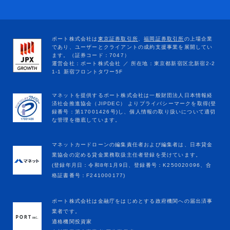
マネットカードローンの編集責任者および編集者は、日本貸金
業協会の定める貸金業務取扱主任者登録を受けています。
(登録年月日：令和8年1月9日、登録番号：K250020096、合
格証書番号：F241000177)
ポート株式会社は金融庁をはじめとする政府機関への届出済事
業者です。
適格機関投資家