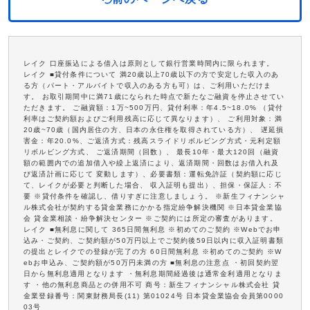
レイク 口座振込による借入は原則として銀行営業時間内に限られます。
レイク ■貸付条件について 満20歳以上70歳以下の方で安定した収入のあ
る方（パート・アルバイトで収入のある方も可）は、ご利用いただけま
す。 お取引期間中に満71歳になられた時点で新たなご融資を停止させてい
ただきます。 ご融資額：1万~500万円、貸付利率：年4.5~18.0% （貸付
利率はご契約額およびご利用残高に応じて異なります）、 ご利用対象：満
20歳~70歳（国内居住の方、日本の永住権を取得されている方）、 遅延損
害金：年20.0%、ご返済方式：残高スライドリボルビング方式・元利定額
リボルビング方式、 ご返済期間（回数）、 最長10年・最大120回（融資
額の範囲内での追加借入や繰上返済により、返済期間・回数はお借入れ及
び返済計画に応じて 変動します）、必要書類：運転免許証（契約額に応じ
て、レイクが必要と判断した場合、 収入証明も提出）、担保・保証人：不
要 ※貸付条件を確認し、借りすぎに注意しましょう。 ※新生フィナンシャ
ル株式会社が契約する貸金業務にかかる指定紛争解決機関 ※日本貸金業協
会 貸金業相談・紛争解決センター ※ご契約には所定の審査があります。
レイク ■無利息に関して 365日間無利息 ※初めてのご契約 ※Webでお申
込み・ご契約、ご契約額が50万円以上でご契約後59日以内に収入証明書類
の提出とレイクでの登録が完了の方 60日間無利息 ※初めてのご契約 ※W
ebお申込み、ご契約額が50万円未満の方 ■無利息の注意点 ・初回契約翌
日から無利息適用となります ・無利息期間経過後は通常金利適用となりま
す ・他の無利息商品との併用不可 商号：新生フィナンシャル株式会社 貸
金業登録番号：関東財務局長(11) 第01024号 日本貸金業協会会員第0000
03号