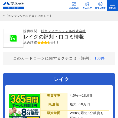
【コンテンツの広告表記に関して】
本コンテンツには、紹介している商品・商材の広告（リンク）を含む場合がありま
す。 これらの広告を経由して読者が企業ホームページを訪れ、成約が発生すると弊
社に対して企業から紹介報酬が支払われるという収益モデルです。 ただし、特定の
提供機関：
新生フィナンシャル株式会社
商品を根拠なくPRするものではなく、当編集部の調査／ユーザーへの口コミ収集な
レイクの評判・口コミ情報
どに基づき、公平性を担保した情報提供を行っています。
>提携企業一覧
総合評価
3.8
このカードローンに関するクチコミ・評判：
108件
レイク
実質年率
4.5%〜18.0%
限度額
最大500万円
融資時間
Webで最短8分融資も