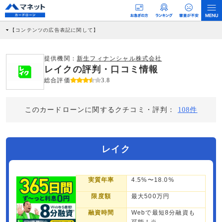
【コンテンツの広告表記に関して】
本コンテンツには、紹介している商品・商材の広告（リンク）を含む場合がありま
す。 これらの広告を経由して読者が企業ホームページを訪れ、成約が発生すると弊
社に対して企業から紹介報酬が支払われるという収益モデルです。 ただし、特定の
提供機関：
新生フィナンシャル株式会社
商品を根拠なくPRするものではなく、当編集部の調査／ユーザーへの口コミ収集な
レイクの評判・口コミ情報
どに基づき、公平性を担保した情報提供を行っています。
>提携企業一覧
総合評価
3.8
このカードローンに関するクチコミ・評判：
108件
レイク
実質年率
4.5%〜18.0%
限度額
最大500万円
融資時間
Webで最短8分融資も