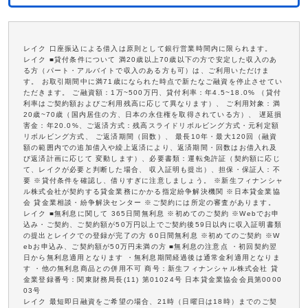
レイク 口座振込による借入は原則として銀行営業時間内に限られます。
レイク ■貸付条件について 満20歳以上70歳以下の方で安定した収入のあ
る方（パート・アルバイトで収入のある方も可）は、ご利用いただけま
す。 お取引期間中に満71歳になられた時点で新たなご融資を停止させてい
ただきます。 ご融資額：1万~500万円、貸付利率：年4.5~18.0% （貸付
利率はご契約額およびご利用残高に応じて異なります）、 ご利用対象：満
20歳~70歳（国内居住の方、日本の永住権を取得されている方）、 遅延損
害金：年20.0%、ご返済方式：残高スライドリボルビング方式・元利定額
リボルビング方式、 ご返済期間（回数）、 最長10年・最大120回（融資
額の範囲内での追加借入や繰上返済により、返済期間・回数はお借入れ及
び返済計画に応じて 変動します）、必要書類：運転免許証（契約額に応じ
て、レイクが必要と判断した場合、 収入証明も提出）、担保・保証人：不
要 ※貸付条件を確認し、借りすぎに注意しましょう。 ※新生フィナンシャ
ル株式会社が契約する貸金業務にかかる指定紛争解決機関 ※日本貸金業協
会 貸金業相談・紛争解決センター ※ご契約には所定の審査があります。
レイク ■無利息に関して 365日間無利息 ※初めてのご契約 ※Webでお申
込み・ご契約、ご契約額が50万円以上でご契約後59日以内に収入証明書類
の提出とレイクでの登録が完了の方 60日間無利息 ※初めてのご契約 ※W
ebお申込み、ご契約額が50万円未満の方 ■無利息の注意点 ・初回契約翌
日から無利息適用となります ・無利息期間経過後は通常金利適用となりま
す ・他の無利息商品との併用不可 商号：新生フィナンシャル株式会社 貸
金業登録番号：関東財務局長(11) 第01024号 日本貸金業協会会員第0000
03号
レイク 最短即日融資をご希望の場合、21時（日曜日は18時）までのご契