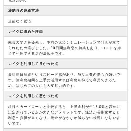
電話(携帯)
滞納時の連絡方法
遅延なく返済
レイクに決めた理由
融資の早さを優先し、事前の返済シミュレーションで計画が立て
られたため選びました。30日間無利息の特典もあり、コストを抑
えて利用できる点が決め手です。
レイクを利用して良かった点
最短即日融資というスピード感があり、急な出費の際も心強いで
す。無利息期間を上手に活用すれば利息を抑えて利用できるた
め、はじめての人にも大変魅力的です。
レイクを利用して悪かった点
銀行のカードローンと比較すると、上限金利が年18.0%と高めに
設定されている点が大きなデメリットです。返済が長期化すると
利息の負担が重くなり、元金がなかなか減らない状況になりやす
いです。