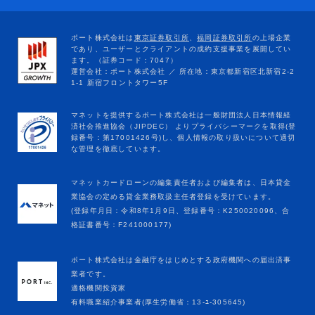
マネットカードローンの編集責任者および編集者は、日本貸金
業協会の定める貸金業務取扱主任者登録を受けています。
(登録年月日：令和8年1月9日、登録番号：K250020096、合
格証書番号：F241000177)
ポート株式会社は金融庁をはじめとする政府機関への届出済事
業者です。
適格機関投資家
有料職業紹介事業者(厚生労働省：13-ﾕ-305645)