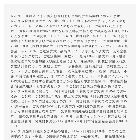
レイク 口座振込による借入は原則として銀行営業時間内に限られます。
レイク ■貸付条件について 満20歳以上70歳以下の方で安定した収入のあ
る方（パート・アルバイトで収入のある方も可）は、ご利用いただけま
す。 お取引期間中に満71歳になられた時点で新たなご融資を停止させてい
ただきます。 ご融資額：1万~500万円、貸付利率：年4.5~18.0% （貸付
利率はご契約額およびご利用残高に応じて異なります）、 ご利用対象：満
20歳~70歳（国内居住の方、日本の永住権を取得されている方）、 遅延損
害金：年20.0%、ご返済方式：残高スライドリボルビング方式・元利定額
リボルビング方式、 ご返済期間（回数）、 最長10年・最大120回（融資
額の範囲内での追加借入や繰上返済により、返済期間・回数はお借入れ及
び返済計画に応じて 変動します）、必要書類：運転免許証（契約額に応じ
て、レイクが必要と判断した場合、 収入証明も提出）、担保・保証人：不
要 ※貸付条件を確認し、借りすぎに注意しましょう。 ※新生フィナンシャ
ル株式会社が契約する貸金業務にかかる指定紛争解決機関 ※日本貸金業協
会 貸金業相談・紛争解決センター ※ご契約には所定の審査があります。
レイク ■無利息に関して 365日間無利息 ※初めてのご契約 ※Webでお申
込み・ご契約、ご契約額が50万円以上でご契約後59日以内に収入証明書類
の提出とレイクでの登録が完了の方 60日間無利息 ※初めてのご契約 ※W
ebお申込み、ご契約額が50万円未満の方 ■無利息の注意点 ・初回契約翌
日から無利息適用となります ・無利息期間経過後は通常金利適用となりま
す ・他の無利息商品との併用不可 商号：新生フィナンシャル株式会社 貸
金業登録番号：関東財務局長(11) 第01024号 日本貸金業協会会員第0000
03号
レイク 最短即日融資をご希望の場合、21時（日曜日は18時）までのご契
約手続き完了（審査・必要書類の確認含む）が必要です。一部金融機関お