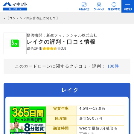
【コンテンツの広告表記に関して】
本コンテンツには、紹介している商品・商材の広告（リンク）を含む場合がありま
す。 これらの広告を経由して読者が企業ホームページを訪れ、成約が発生すると弊
社に対して企業から紹介報酬が支払われるという収益モデルです。 ただし、特定の
提供機関：
新生フィナンシャル株式会社
商品を根拠なくPRするものではなく、当編集部の調査／ユーザーへの口コミ収集な
レイクの評判・口コミ情報
どに基づき、公平性を担保した情報提供を行っています。
>提携企業一覧
総合評価
3.8
このカードローンに関するクチコミ・評判：
108件
レイク
実質年率
4.5%〜18.0%
限度額
最大500万円
融資時間
Webで最短8分融資も