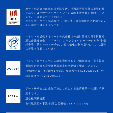
マネットカードローンの編集責任者および編集者は、日本貸金
業協会の定める貸金業務取扱主任者登録を受けています。
(登録年月日：令和8年1月9日、登録番号：K250020096、合
格証書番号：F241000177)
ポート株式会社は金融庁をはじめとする政府機関への届出済事
業者です。
適格機関投資家
有料職業紹介事業者(厚生労働省：13-ﾕ-305645)