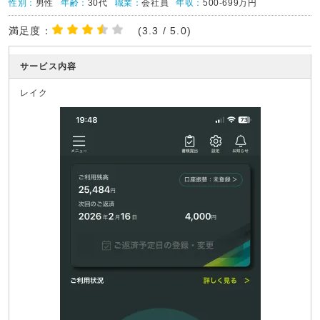
性別：
男性
年齢：
30代
職業：
会社員
年収：
500-699万円
満足度：
(3.3 / 5.0)
サービス内容
レイク