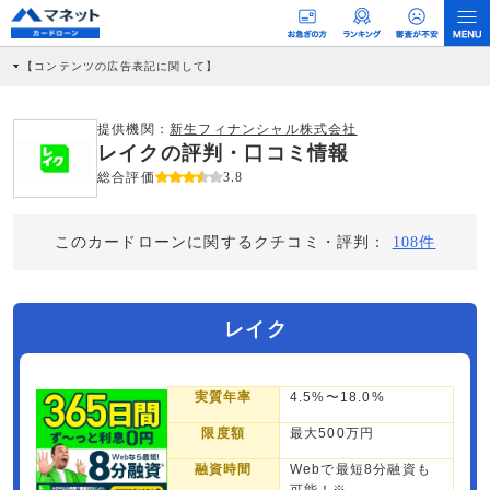
【コンテンツの広告表記に関して】
本コンテンツには、紹介している商品・商材の広告（リンク）を含む場合がありま
す。 これらの広告を経由して読者が企業ホームページを訪れ、成約が発生すると弊
社に対して企業から紹介報酬が支払われるという収益モデルです。 ただし、特定の
提供機関：
新生フィナンシャル株式会社
商品を根拠なくPRするものではなく、当編集部の調査／ユーザーへの口コミ収集な
レイクの評判・口コミ情報
どに基づき、公平性を担保した情報提供を行っています。
>提携企業一覧
総合評価
3.8
このカードローンに関するクチコミ・評判：
108件
レイク
実質年率
4.5%〜18.0%
限度額
最大500万円
融資時間
Webで最短8分融資も