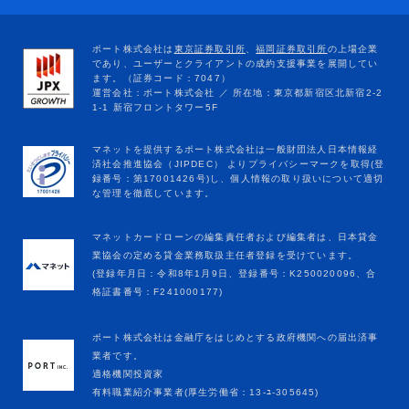
マネットカードローンの編集責任者および編集者は、日本貸金
業協会の定める貸金業務取扱主任者登録を受けています。
(登録年月日：令和8年1月9日、登録番号：K250020096、合
格証書番号：F241000177)
ポート株式会社は金融庁をはじめとする政府機関への届出済事
業者です。
適格機関投資家
有料職業紹介事業者(厚生労働省：13-ﾕ-305645)