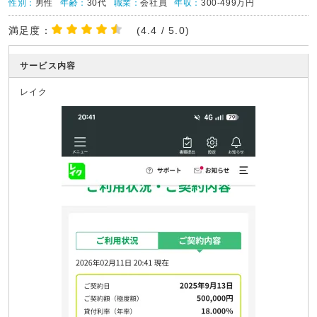
性別：
男性
年齢：
30代
職業：
会社員
年収：
300-499万円
満足度：
(4.4 / 5.0)
サービス内容
レイク