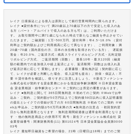
レイク 口座振込による借入は原則として銀行営業時間内に限られます。
レイク ■貸付条件について 満20歳以上70歳以下の方で安定した収入のあ
る方（パート・アルバイトで収入のある方も可）は、ご利用いただけま
す。 お取引期間中に満71歳になられた時点で新たなご融資を停止させてい
ただきます。 ご融資額：1万~500万円、貸付利率：年4.5~18.0% （貸付
利率はご契約額およびご利用残高に応じて異なります）、 ご利用対象：満
20歳~70歳（国内居住の方、日本の永住権を取得されている方）、 遅延損
害金：年20.0%、ご返済方式：残高スライドリボルビング方式・元利定額
リボルビング方式、 ご返済期間（回数）、 最長10年・最大120回（融資
額の範囲内での追加借入や繰上返済により、返済期間・回数はお借入れ及
び返済計画に応じて 変動します）、必要書類：運転免許証（契約額に応じ
て、レイクが必要と判断した場合、 収入証明も提出）、担保・保証人：不
要 ※貸付条件を確認し、借りすぎに注意しましょう。 ※新生フィナンシャ
ル株式会社が契約する貸金業務にかかる指定紛争解決機関 ※日本貸金業協
会 貸金業相談・紛争解決センター ※ご契約には所定の審査があります。
レイク ■無利息に関して 365日間無利息 ※初めてのご契約 ※Webでお申
込み・ご契約、ご契約額が50万円以上でご契約後59日以内に収入証明書類
の提出とレイクでの登録が完了の方 60日間無利息 ※初めてのご契約 ※W
ebお申込み、ご契約額が50万円未満の方 ■無利息の注意点 ・初回契約翌
日から無利息適用となります ・無利息期間経過後は通常金利適用となりま
す ・他の無利息商品との併用不可 商号：新生フィナンシャル株式会社 貸
金業登録番号：関東財務局長(11) 第01024号 日本貸金業協会会員第0000
03号
レイク 最短即日融資をご希望の場合、21時（日曜日は18時）までのご契