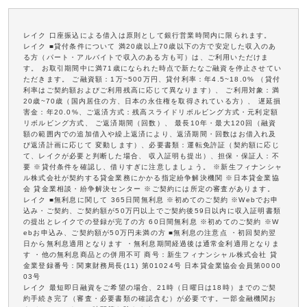
レイク 口座振込による借入は原則として銀行営業時間内に限られます。
レイク ■貸付条件について 満20歳以上70歳以下の方で安定した収入のあ
る方（パート・アルバイトで収入のある方も可）は、ご利用いただけま
す。 お取引期間中に満71歳になられた時点で新たなご融資を停止させてい
ただきます。 ご融資額：1万~500万円、貸付利率：年4.5~18.0% （貸付
利率はご契約額およびご利用残高に応じて異なります）、 ご利用対象：満
20歳~70歳（国内居住の方、日本の永住権を取得されている方）、 遅延損
害金：年20.0%、ご返済方式：残高スライドリボルビング方式・元利定額
リボルビング方式、 ご返済期間（回数）、 最長10年・最大120回（融資
額の範囲内での追加借入や繰上返済により、返済期間・回数はお借入れ及
び返済計画に応じて 変動します）、必要書類：運転免許証（契約額に応じ
て、レイクが必要と判断した場合、 収入証明も提出）、担保・保証人：不
要 ※貸付条件を確認し、借りすぎに注意しましょう。 ※新生フィナンシャ
ル株式会社が契約する貸金業務にかかる指定紛争解決機関 ※日本貸金業協
会 貸金業相談・紛争解決センター ※ご契約には所定の審査があります。
レイク ■無利息に関して 365日間無利息 ※初めてのご契約 ※Webでお申
込み・ご契約、ご契約額が50万円以上でご契約後59日以内に収入証明書類
の提出とレイクでの登録が完了の方 60日間無利息 ※初めてのご契約 ※W
ebお申込み、ご契約額が50万円未満の方 ■無利息の注意点 ・初回契約翌
日から無利息適用となります ・無利息期間経過後は通常金利適用となりま
す ・他の無利息商品との併用不可 商号：新生フィナンシャル株式会社 貸
金業登録番号：関東財務局長(11) 第01024号 日本貸金業協会会員第0000
03号
レイク 最短即日融資をご希望の場合、21時（日曜日は18時）までのご契
約手続き完了（審査・必要書類の確認含む）が必要です。一部金融機関お