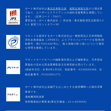
マネットカードローンの編集責任者および編集者は、日本貸金
業協会の定める貸金業務取扱主任者登録を受けています。
(登録年月日：令和8年1月9日、登録番号：K250020096、合
格証書番号：F241000177)
ポート株式会社は金融庁をはじめとする政府機関への届出済事
業者です。
適格機関投資家
有料職業紹介事業者(厚生労働省：13-ﾕ-305645)