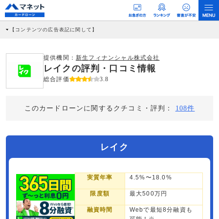
【コンテンツの広告表記に関して】
本コンテンツには、紹介している商品・商材の広告（リンク）を含む場合がありま
す。 これらの広告を経由して読者が企業ホームページを訪れ、成約が発生すると弊
社に対して企業から紹介報酬が支払われるという収益モデルです。 ただし、特定の
提供機関：
新生フィナンシャル株式会社
商品を根拠なくPRするものではなく、当編集部の調査／ユーザーへの口コミ収集な
レイクの評判・口コミ情報
どに基づき、公平性を担保した情報提供を行っています。
>提携企業一覧
総合評価
3.8
このカードローンに関するクチコミ・評判：
108件
レイク
実質年率
4.5%〜18.0%
限度額
最大500万円
融資時間
Webで最短8分融資も