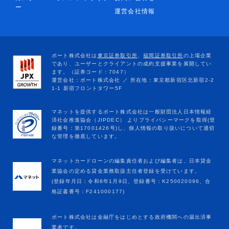
ー
運営会社情報
マネットカードローンの編集責任者および編集者は、日本貸金
業協会の定める貸金業務取扱主任者登録を受けています。
(登録年月日：令和8年1月9日、登録番号：K250020096、合
格証書番号：F241000177)
ポート株式会社は金融庁をはじめとする政府機関への届出済事
業者です。