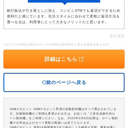
銀行振込や引き落としに加え、コンビニATMでも返済ができるため
便利だと感じています。生活スタイルに合わせて柔軟に返済方法を
選べる点は、利用者にとって大きなメリットだと思います。
違反報告
※口コミの内容は現在のサービス内容や貸付条件と異なる場合があります。
詳細はこちら
前のページへ戻る
SMBCモビット SMBCモビット専用の自動契約機はすべて廃止されていま
す。自動契約機のご利用を希望される方は、お近くの「三井住友銀行内ロ
ーン契約機」をご利用ください。なお、2026年9月6日以降は、ローン契約
機での申込およびカード受取の取扱いは終了となります。
SMBCモビット 原則24時間最短3分で振込による融資が可能。審査結果に