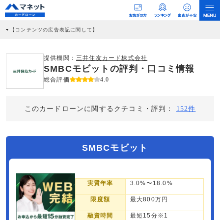
【コンテンツの広告表記に関して】
本コンテンツには、紹介している商品・商材の広告（リンク）を含む場合がありま
す。 これらの広告を経由して読者が企業ホームページを訪れ、成約が発生すると弊
社に対して企業から紹介報酬が支払われるという収益モデルです。 ただし、特定の
提供機関：
三井住友カード株式会社
商品を根拠なくPRするものではなく、当編集部の調査／ユーザーへの口コミ収集な
SMBCモビットの評判・口コミ情報
どに基づき、公平性を担保した情報提供を行っています。
>提携企業一覧
総合評価
4.0
このカードローンに関するクチコミ・評判：
152件
SMBCモビット
実質年率
3.0%〜18.0%
限度額
最大800万円
融資時間
最短15分※1