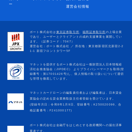
ー
運営会社情報
マネットカードローンの編集責任者および編集者は、日本貸金
業協会の定める貸金業務取扱主任者登録を受けています。
(登録年月日：令和8年1月9日、登録番号：K250020096、合
格証書番号：F241000177)
ポート株式会社は金融庁をはじめとする政府機関への届出済事
業者です。