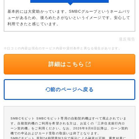
基本的には大変助かっています。SMBCグループというネームバリ
ューがあるため、後ろめたさがないというイメージです。安心して
利用できたと感じています。
違反報告
※口コミの内容は現在のサービス内容や貸付条件と異なる場合があります。
詳細はこちら
前のページへ戻る
SMBCモビット SMBCモビット専用の自動契約機はすべて廃止されていま
す。自動契約機のご利用を希望される方は、お近くの「三井住友銀行内ロ
ーン契約機」をご利用ください。なお、2026年9月6日以降は、ローン契約
機での申込およびカード受取の取扱いは終了となります。
SMBCモビット 原則24時間最短3分で振込による融資が可能。審査結果に