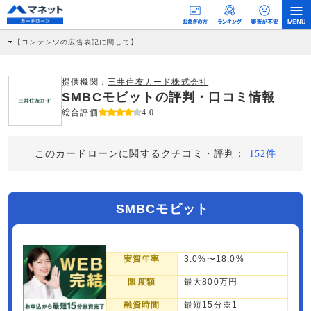
【コンテンツの広告表記に関して】
本コンテンツには、紹介している商品・商材の広告（リンク）を含む場合がありま
す。 これらの広告を経由して読者が企業ホームページを訪れ、成約が発生すると弊
社に対して企業から紹介報酬が支払われるという収益モデルです。 ただし、特定の
提供機関：
三井住友カード株式会社
商品を根拠なくPRするものではなく、当編集部の調査／ユーザーへの口コミ収集な
SMBCモビットの評判・口コミ情報
どに基づき、公平性を担保した情報提供を行っています。
>提携企業一覧
総合評価
4.0
このカードローンに関するクチコミ・評判：
152件
SMBCモビット
実質年率
3.0%〜18.0%
限度額
最大800万円
融資時間
最短15分※1