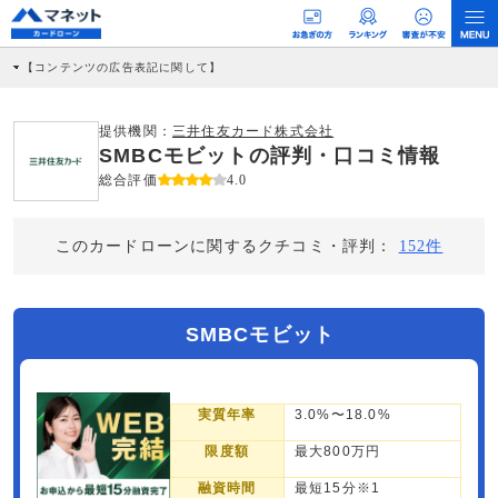
【コンテンツの広告表記に関して】
本コンテンツには、紹介している商品・商材の広告（リンク）を含む場合がありま
す。 これらの広告を経由して読者が企業ホームページを訪れ、成約が発生すると弊
社に対して企業から紹介報酬が支払われるという収益モデルです。 ただし、特定の
提供機関：
三井住友カード株式会社
商品を根拠なくPRするものではなく、当編集部の調査／ユーザーへの口コミ収集な
SMBCモビットの評判・口コミ情報
どに基づき、公平性を担保した情報提供を行っています。
>提携企業一覧
総合評価
4.0
このカードローンに関するクチコミ・評判：
152件
SMBCモビット
実質年率
3.0%〜18.0%
限度額
最大800万円
融資時間
最短15分※1