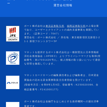
ー
運営会社情報
マネットカードローンの編集責任者および編集者は、日本貸金
業協会の定める貸金業務取扱主任者登録を受けています。
(登録年月日：令和8年1月9日、登録番号：K250020096、合
格証書番号：F241000177)
ポート株式会社は金融庁をはじめとする政府機関への届出済事
業者です。