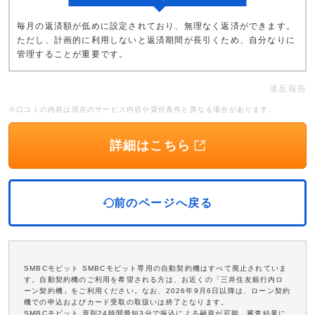
毎月の返済額が低めに設定されており、無理なく返済ができます。
ただし、計画的に利用しないと返済期間が長引くため、自分なりに
管理することが重要です。
違反報告
※口コミの内容は現在のサービス内容や貸付条件と異なる場合があります。
詳細はこちら
前のページへ戻る
SMBCモビット SMBCモビット専用の自動契約機はすべて廃止されていま
す。自動契約機のご利用を希望される方は、お近くの「三井住友銀行内ロ
ーン契約機」をご利用ください。なお、2026年9月6日以降は、ローン契約
機での申込およびカード受取の取扱いは終了となります。
SMBCモビット 原則24時間最短3分で振込による融資が可能。審査結果に