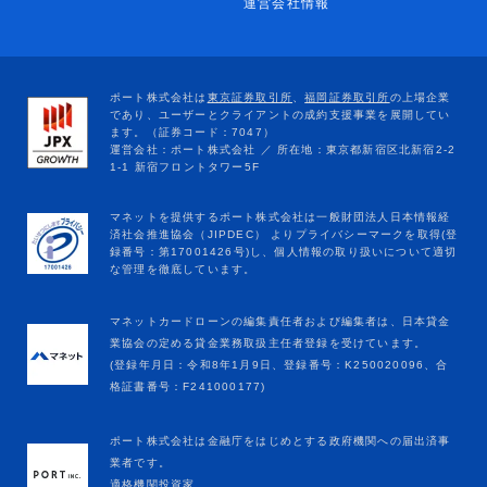
運営会社情報
マネットカードローンの編集責任者および編集者は、日本貸金
業協会の定める貸金業務取扱主任者登録を受けています。
(登録年月日：令和8年1月9日、登録番号：K250020096、合
格証書番号：F241000177)
ポート株式会社は金融庁をはじめとする政府機関への届出済事
業者です。
適格機関投資家