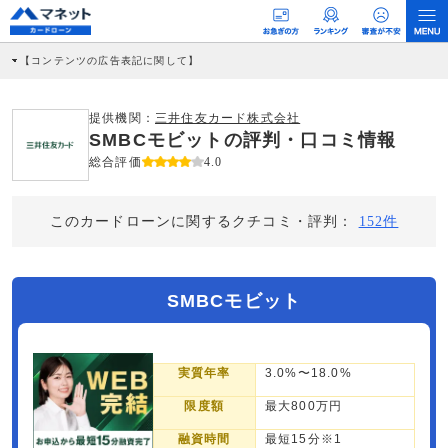
【コンテンツの広告表記に関して】
本コンテンツには、紹介している商品・商材の広告（リンク）を含む場合がありま
す。 これらの広告を経由して読者が企業ホームページを訪れ、成約が発生すると弊
社に対して企業から紹介報酬が支払われるという収益モデルです。 ただし、特定の
提供機関：
三井住友カード株式会社
商品を根拠なくPRするものではなく、当編集部の調査／ユーザーへの口コミ収集な
SMBCモビットの評判・口コミ情報
どに基づき、公平性を担保した情報提供を行っています。
>提携企業一覧
総合評価
4.0
このカードローンに関するクチコミ・評判：
152件
SMBCモビット
実質年率
3.0%〜18.0%
限度額
最大800万円
融資時間
最短15分※1