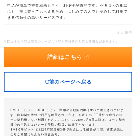
申込が簡単で審査結果も早く、利便性が抜群です。不明点への相談
にも丁寧に乗ってもらえるため、はじめての人でも安心して利用で
きる信頼性の高いサービスです。
違反報告
※口コミの内容は現在のサービス内容や貸付条件と異なる場合があります。
詳細はこちら
前のページへ戻る
SMBCモビット SMBCモビット専用の自動契約機はすべて廃止されていま
す。自動契約機のご利用を希望される方は、お近くの「三井住友銀行内ロ
ーン契約機」をご利用ください。なお、2026年9月6日以降は、ローン契約
機での申込およびカード受取の取扱いは終了となります。
SMBCモビット 原則24時間最短3分で振込による融資が可能。審査結果に
よりご希望に沿えない場合あり。