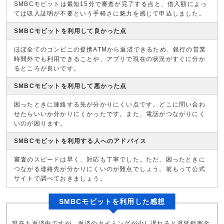
SMBCモビットは最短15分で審査が完了する点と、借入額によっ
ては収入証明が不要という手軽さに魅力を感じて申込しました。
SMBCモビットを利用して良かった点
ほぼ全てのコンビニの提携ATMから返済できるため、銀行の営業
時間外でも利用できることや、アプリで現在の状況がすぐに分か
るところが良いです。
SMBCモビットを利用して悪かった点
困ったときに連絡する先が分かりにくい点です。どこに問い合わ
せたらいいか分かりにくかったです。また、電話がつながりにく
いのが困ります。
SMBCモビットを利用する人へのアドバイス
審査のスピードは早く、対応も丁寧でした。ただ、困ったときに
つながる連絡先が分かりにくいのが難点でしょう。前もって公式
サイトで調べておきましょう。
SMBCモビットを利用した感想
現在も返済中ですが、返済のタイミングが少し遅れると遅延損害金