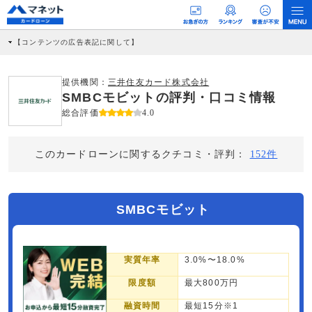
【コンテンツの広告表記に関して】
本コンテンツには、紹介している商品・商材の広告（リンク）を含む場合がありま
す。 これらの広告を経由して読者が企業ホームページを訪れ、成約が発生すると弊
社に対して企業から紹介報酬が支払われるという収益モデルです。 ただし、特定の
提供機関：
三井住友カード株式会社
商品を根拠なくPRするものではなく、当編集部の調査／ユーザーへの口コミ収集な
SMBCモビットの評判・口コミ情報
どに基づき、公平性を担保した情報提供を行っています。
>提携企業一覧
総合評価
4.0
このカードローンに関するクチコミ・評判：
152件
SMBCモビット
実質年率
3.0%〜18.0%
限度額
最大800万円
融資時間
最短15分※1