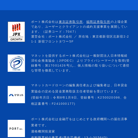
マネットカードローンの編集責任者および編集者は、日本貸金
業協会の定める貸金業務取扱主任者登録を受けています。
(登録年月日：令和8年1月9日、登録番号：K250020096、合
格証書番号：F241000177)
ポート株式会社は金融庁をはじめとする政府機関への届出済事
業者です。
適格機関投資家
有料職業紹介事業者(厚生労働省：13-ﾕ-305645)