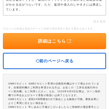
がかかる点がつらいです。ただ、返済や借入のしやすさには満足し
ています。
違反報告
※口コミの内容は現在のサービス内容や貸付条件と異なる場合があります。
詳細はこちら
前のページへ戻る
SMBCモビット SMBCモビット専用の自動契約機はすべて廃止されていま
す。自動契約機のご利用を希望される方は、お近くの「三井住友銀行内ロ
ーン契約機」をご利用ください。なお、2026年9月6日以降は、ローン契約
機での申込およびカード受取の取扱いは終了となります。
SMBCモビット 原則24時間最短3分で振込による融資が可能。審査結果に
よりご希望に沿えない場合あり。
SMBCモビット 申し込みに不備がございましたらご登録時の電話番号にご