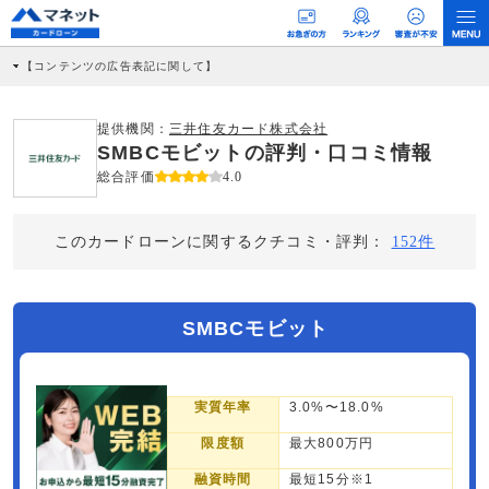
【コンテンツの広告表記に関して】
本コンテンツには、紹介している商品・商材の広告（リンク）を含む場合がありま
す。 これらの広告を経由して読者が企業ホームページを訪れ、成約が発生すると弊
社に対して企業から紹介報酬が支払われるという収益モデルです。 ただし、特定の
提供機関：
三井住友カード株式会社
商品を根拠なくPRするものではなく、当編集部の調査／ユーザーへの口コミ収集な
SMBCモビットの評判・口コミ情報
どに基づき、公平性を担保した情報提供を行っています。
>提携企業一覧
総合評価
4.0
このカードローンに関するクチコミ・評判：
152件
SMBCモビット
実質年率
3.0%〜18.0%
限度額
最大800万円
融資時間
最短15分※1