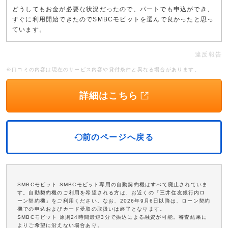
どうしてもお金が必要な状況だったので、パートでも申込ができ、
すぐに利用開始できたのでSMBCモビットを選んで良かったと思っ
ています。
違反報告
※口コミの内容は現在のサービス内容や貸付条件と異なる場合があります。
詳細はこちら
前のページへ戻る
SMBCモビット SMBCモビット専用の自動契約機はすべて廃止されていま
す。自動契約機のご利用を希望される方は、お近くの「三井住友銀行内ロ
ーン契約機」をご利用ください。なお、2026年9月6日以降は、ローン契約
機での申込およびカード受取の取扱いは終了となります。
SMBCモビット 原則24時間最短3分で振込による融資が可能。審査結果に
よりご希望に沿えない場合あり。