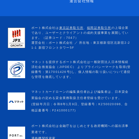
運営会社情報
マネットカードローンの編集責任者および編集者は、日本貸金
業協会の定める貸金業務取扱主任者登録を受けています。
(登録年月日：令和8年1月9日、登録番号：K250020096、合
格証書番号：F241000177)
ポート株式会社は金融庁をはじめとする政府機関への届出済事
業者です。
適格機関投資家